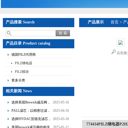
产品搜索 Search
产品展示
首页
>
产
产品目录 Product catalog
点击放
德国PILZ代理商
PILZ继电器
PILZ模块
更多分类
相关新闻 News
选择美国Beswick减压阀，
2025-05-16
提升流体系统效率
PALL滤芯：以精密过滤，
2025-04-16
为工业流体筑起“隐形安全
选择HYDAC贺德克滤芯，
2025-03-18
774434PILZ继电器P2HZ X
网”
享受精准过滤与稳定性能
美国beswick减压阀的相关
2025-01-11