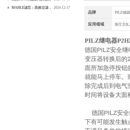
的双重保障！
知识
MAHLE滤芯：高效过滤，
2024-12-17
品牌
PILZ/
守护引擎纯净动力
应用领域
医疗卫生,
PILZ继电器P2HZ X
德国PILZ安全
变压器转换后的
面所加急停按钮
就能马上停车。而
除完成后到电气
时间将设备大面
德国PILZ安
下有可能发生触