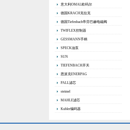
意大利OMAL欧码尔
德国KRACH克拉克
德国Tiefenbach帝芬巴赫电磁阀
TWIFLEX控制器
GESSMANN手柄
SPECK油泵
SUN
TIEFENBACH开关
恩派克ENERPAG
PALL滤芯
steimel
MAHLE滤芯
Kubler编码器