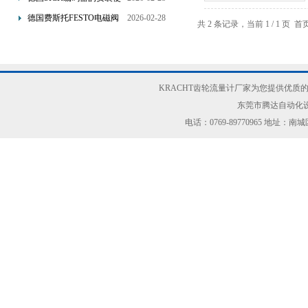
用和主要作用讲解
德国费斯托FESTO电磁阀
2026-02-28
共 2 条记录，当前 1 / 1 
线圈的的使用原理
KRACHT齿轮流量计厂家为您提供优质的
东莞市腾达自动化设
电话：0769-89770965 地