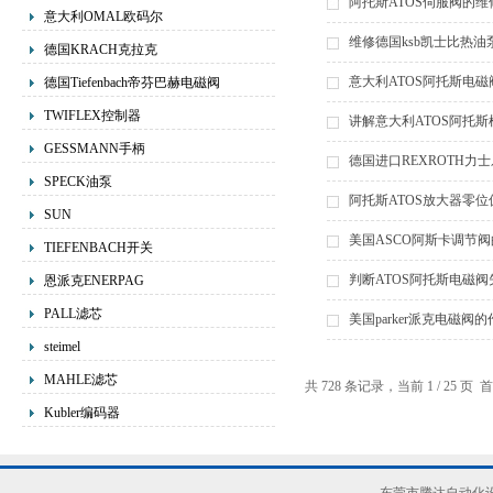
阿托斯ATOS伺服阀的
意大利OMAL欧码尔
维修德国ksb凯士比热
德国KRACH克拉克
意大利ATOS阿托斯电
德国Tiefenbach帝芬巴赫电磁阀
TWIFLEX控制器
讲解意大利ATOS阿托
GESSMANN手柄
德国进口REXROTH力
SPECK油泵
阿托斯ATOS放大器零
SUN
美国ASCO阿斯卡调节
TIEFENBACH开关
判断ATOS阿托斯电磁
恩派克ENERPAG
PALL滤芯
美国parker派克电磁阀
steimel
MAHLE滤芯
共 728 条记录，当前 1 / 25 
Kubler编码器