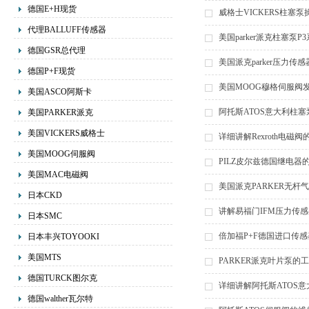
德国E+H现货
威格士VICKERS柱塞
代理BALLUFF传感器
美国parker派克柱塞泵
德国GSR总代理
美国派克parker压力传
德国P+F现货
美国MOOG穆格伺服阀
美国ASCO阿斯卡
阿托斯ATOS意大利柱
美国PARKER派克
美国VICKERS威格士
详细讲解Rexroth电磁
美国MOOG伺服阀
PILZ皮尔兹德国继电器
美国MAC电磁阀
美国派克PARKER无杆
日本CKD
讲解易福门IFM压力传
日本SMC
倍加福P+F德国进口传
日本丰兴TOYOOKI
美国MTS
PARKER派克叶片泵的
德国TURCK图尔克
详细讲解阿托斯ATOS
德国walther瓦尔特