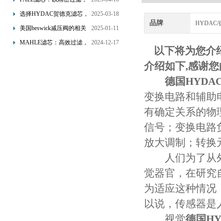
为工业流体筑起“隐形安全
选择HYDAC贺德克滤芯，
2025-03-18
品牌
网”
HYDAC
享受精准过滤与稳定性能
美国beswick减压阀的相关
2025-01-11
的双重保障！
知识
MAHLE滤芯：高效过滤，
2024-12-17
以下将为您介
守护引擎纯净动力
介绍如下,感谢
德国HYDA
变换电路和辅助
有确定关系的物
信号；变换电路
放大调制；转换
人们为了从外
觉器官，在研究
为适应这种情况
以说，传感器是
视觉
德国HY