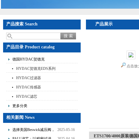
产品搜索 Search
产品展示
首页
>
产品展示
>
德国
ETS1700系列现货
产品目录 Product catalog
德国HYDAC贺德克
点击放
HYDAC贺德克EDS系列
HYDAC过滤器
HYDAC传感器
HYDAC滤芯
更多分类
相关新闻 News
选择美国Beswick减压阀，
2025-05-16
ETS1700/4000原装
提升流体系统效率
PALL滤芯：以精密过滤，
2025-04-16