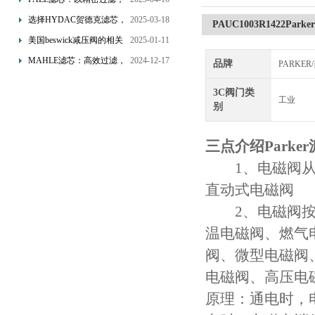
为工业流体筑起“隐形安全
选择HYDAC贺德克滤芯，
2025-03-18
PAUC1003R1422Pa
网”
享受精准过滤与稳定性能
美国beswick减压阀的相关
2025-01-11
的双重保障！
知识
MAHLE滤芯：高效过滤，
2024-12-17
品牌
PARKE
守护引擎纯净动力
3C阀门类
工业
别
三点介绍
Park
1、电磁阀从
直动式电磁阀
2、电磁阀按照
温电磁阀、燃气
阀、微型电磁阀
电磁阀、高压电
原理：通电时，