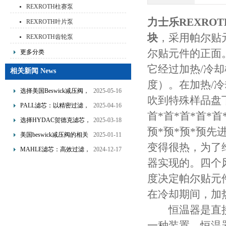
REXROTH柱赛泵
力士乐REXROTH
REXROTH叶片泵
块
，采用帕尔贴
REXROTH齿轮泵
尔贴元件的正面
更多分类
它经过加热/冷
相关新闻 News
度）。在加热/
选择美国Beswick减压阀，
2025-05-16
吹到特殊样品盘
提升流体系统效率
PALL滤芯：以精密过滤，
2025-04-16
首*首*首*首*
为工业流体筑起“隐形安全
选择HYDAC贺德克滤芯，
2025-03-18
预*预*预*预
网”
享受精准过滤与稳定性能
美国beswick减压阀的相关
2025-01-11
的双重保障！
变得很热，为了
知识
MAHLE滤芯：高效过滤，
2024-12-17
器实现的。四个
守护引擎纯净动力
度决定帕尔贴元
在冷却期间，加
恒温器是直接
一种装置。恒温