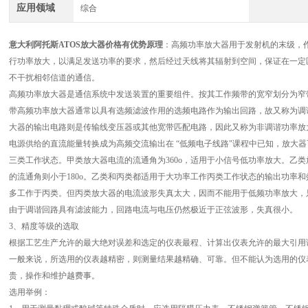
应用领域
综合
意大利阿托斯ATOS放大器价格有优势
原理
：高频功率放大器用于发射机的末级，作
行功率放大，以满足发送功率的要求，然后经过天线将其辐射到空间，保证在一定
不干扰相邻信道的通信。
高频功率放大器是通信系统中发送装置的重要组件。按其工作频带的宽窄划分为窄
带高频功率放大器通常以具有选频滤波作用的选频电路作为输出回路，故又称为调
大器的输出电路则是传输线变压器或其他宽带匹配电路，因此又称为非调谐功率放
电源供给的直流能量转换成为高频交流输出在 “低频电子线路"课程中已知，放大
三类工作状态。甲类放大器电流的流通角为360o，适用于小信号低功率放大。乙类放
的流通角则小于180o。乙类和丙类都适用于大功率工作丙类工作状态的输出功率
多工作于丙类。但丙类放大器的电流波形失真太大，因而不能用于低频功率放大，
由于调谐回路具有滤波能力，回路电流与电压仍然极近于正弦波形，失真很小。
3、精度等级的选取
根据工艺生产允许的最大绝对误差和选定的仪表最程、计算出仪表允许的最大引用
一般来说，所选用的仪表越精密，则测量结果越精确、可靠。但不能认为选用的仪
贵，操作和维护越费事。
选用举例：