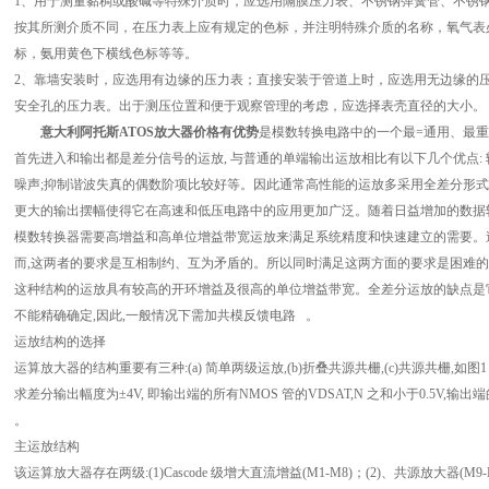
1、用于测量黏稠或酸碱等特殊介质时，应选用隔膜压力表、不锈钢弹簧管、不锈
按其所测介质不同，在压力表上应有规定的色标，并注明特殊介质的名称，氧气表必
标，氨用黄色下横线色标等等。
2、靠墙安装时，应选用有边缘的压力表；直接安装于管道上时，应选用无边缘的
安全孔的压力表。出于测压位置和便于观察管理的考虑，应选择表壳直径的大小。
意大利阿托斯ATOS放大器价格有优势
是模数转换电路中的一个最=通用、最重
首先进入和输出都是差分信号的运放, 与普通的单端输出运放相比有以下几个优点: 
噪声;抑制谐波失真的偶数阶项比较好等。因此通常高性能的运放多采用全差分形式
更大的输出摆幅使得它在高速和低压电路中的应用更加广泛。随着日益增加的数据转换
模数转换器需要高增益和高单位增益带宽运放来满足系统精度和快速建立的需要。
而,这两者的要求是互相制约、互为矛盾的。所以同时满足这两方面的要求是困难的
这种结构的运放具有较高的开环增益及很高的单位增益带宽。全差分运放的缺点是它
不能精确确定,因此,一般情况下需加共模反馈电路 。
运放结构的选择
运算放大器的结构重要有三种:(a) 简单两级运放,(b)折叠共源共栅,(c)共源共栅
求差分输出幅度为±4V, 即输出端的所有NMOS 管的VDSAT,N 之和小于0.5V,输出端的
。
主运放结构
该运算放大器存在两级:(1)Cascode 级增大直流增益(M1-M8)；(2)、共源放大器(M9-M