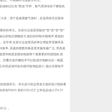
钢机芯、不锈钢外壳或胶木外壳。
须标以红色“禁油"字样，氢气用深绿色下横线色
压力表；用于直接测量气体时，应选用表壳后面有
要的的单元。全差分运放是指输首*首*首*首*首*
输出的电压摆幅较大;较好的抑制共模噪声;更低的
。近年来,全差分运放更高的单位增益带宽频率及
率, 高速的模数转换器需求越来越广泛, 而高速
速度和精度是模拟电路两个最重要的性能指标,然
。折叠共源共栅技术可以较成功地解决这一难题,
外部反馈环的共模环路增益很小, 输出共模电平
,如图1 的前级所示。本次设计的运算放大器的设计指标要
所有PMOS 管的VDSAT,P 之和也必须小于0.5V
12) 。