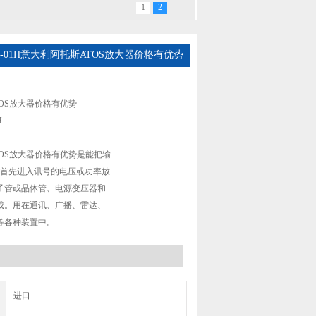
1
2
-PS-01H意大利阿托斯ATOS放大器价格有优势
OS放大器价格有优势
H
OS放大器价格有优势是能把输
首*首先进入讯号的电压或功率放
子管或晶体管、电源变压器和
成。用在通讯、广播、雷达、
等各种装置中。
：
进口