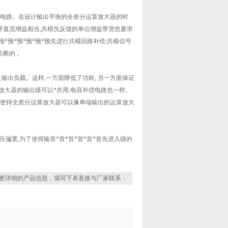
反馈电路。在设计输出平衡的全差分运算放大器的时
环直流增益相当;共模负反馈的单位增益带宽也要求
*预*预*预*预*预先进行共模回路补偿;共模信号
断的 。
输出负载。这样,一方面降低了功耗; 另一方面保证
大器的输出级可以*共用,电容补偿电路也一样。
路使得全差分运算放大器可以像单端输出的运算放大
压偏置,为了使得输首*首*首*首*首*首先进入级的
更详细的产品信息，填写下表直接与厂家联系：