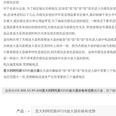
共模负反馈
对于全差分运放, 为了稳定输出共模电压,应加首*首*首*首*首*首先进入共模负
候,必须考虑到以下几点:共模负反馈的开环直流增益要求足够大,最好能够于差分开
足够大,最好接近差分单位增益带宽;为了确保共模负反馈的稳定, 一般情况下要求进预
监测器要求具有很好的线性特性;共模负反馈与差模信号无关, 即使差模信号通路是关
该运算放大采用连续时间方式来实现共模负反馈功能。
该结构共用了共模放大器和差模放大器的输首*首*首*首*首*首先进入级中电流镜及
共模放大器与差模放大器在交流特性上保持一致。因为共模放大器的输出级与差模放
只要差模放大器频率特性是稳定的,则共模负反馈也是稳定的。这种共模负反馈电
器一样设计, 而不用考虑共模负反馈电路对全差分放大器的影响。
电压偏置电路:宽摆幅电流
意大利阿托斯ATOS放大器
在共源共栅输首*首*首*首*首*首先进入级中需要三个电
动态范围大一些,宽摆幅电流源来产生所需要的三个偏置电压
如果你对
E-BM-AS-PS-01H意大利阿托斯ATOS放大器价格有优势
感兴趣，想了解
产品：