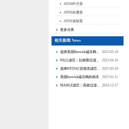
ATOS叶片泵
ATOS柱塞泵
ATOS齿轮泵
更多分类
相关新闻 News
选择美国Beswick减压阀，
2025-05-16
提升流体系统效率
PALL滤芯：以精密过滤，
2025-04-16
为工业流体筑起“隐形安全
选择HYDAC贺德克滤芯，
2025-03-18
网”
享受精准过滤与稳定性能
美国beswick减压阀的相关
2025-01-11
的双重保障！
知识
MAHLE滤芯：高效过滤，
2024-12-17
守护引擎纯净动力