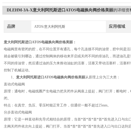
DLEHM-3A-X意大利阿托斯进口ATOS电磁换向阀价格美丽
的详细资
品牌
应用领域
ATOS/意大利阿托斯
意大利阿托斯进口ATOS电磁换向阀价格美丽
：
电磁阀里有密闭的腔，在不同位置开有通孔，每个孔连接不同的油管，腔中间是活
就会被吸引到哪边，通过控制阀体的移动来开启或关闭不同的排油孔，而进油孔是常
不同的排油管，然后通过油的压力来推动油缸的活塞，活塞又带动活塞杆，活塞杆
控制了机械运动。
1、
意大利阿托斯进口ATOS电磁换向阀价格美丽
从原理上分为三大类：
直动式电磁阀
原理：通电时，电磁线圈产生电磁力把关闭件从阀座上提起，阀门打开；断电时，
闭。
特点：在真空、负压、零压时能正常工作，但通径一般不超过25mm。
分步直动式电磁阀
原理：它是一种直动和先导式相结合的原理，当首*首*首*首*首*首先进入口与
主阀关闭件依次向上提起，阀门打开。当首*首*首*首*首*首先进入口与出口达