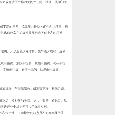
簧力或介质压力推动关闭件，向下移动，使阀门关
上低下高的压差，流体压力推动关闭件向上移动，阀
旁通孔迅速腔室在关阀件周围形成下低上高的压差，
片结构、分步直动膜片结构、先导膜片结构、直动
燃气电磁阀、消防电磁阀、氨用电磁阀、气体电磁
阀、直流电磁阀、高压电磁阀、防爆电磁阀等。
耐油性好，耐磨性较高，耐热性较好，粘接力强。
胶制品、多种耐油垫圈、垫片、套管、软包装、软
预先进行业中成为不可少的弹性材料。
性和气密性。丁晴橡胶的缺点是不耐臭氧及芳香