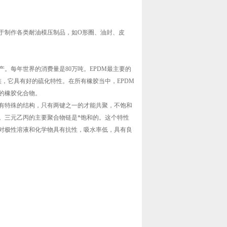
于制作各类耐油模压制品，如O形圈、油封、皮
产。每年世界的消费量是80万吨。EPDM最主要的
，它具有好的硫化特性。在所有橡胶当中，EPDM
的橡胶化合物。
有特殊的结构，只有两键之一的才能共聚，不饱和
。三元乙丙的主要聚合物链是*饱和的。这个特性
对极性溶液和化学物具有抗性，吸水率低，具有良