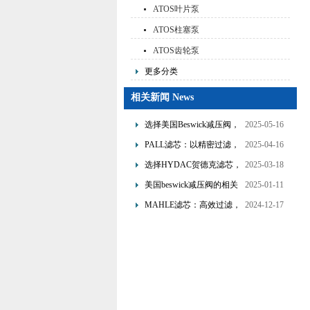
ATOS叶片泵
ATOS柱塞泵
ATOS齿轮泵
更多分类
相关新闻 News
选择美国Beswick减压阀，
2025-05-16
提升流体系统效率
PALL滤芯：以精密过滤，
2025-04-16
为工业流体筑起“隐形安全
选择HYDAC贺德克滤芯，
2025-03-18
网”
享受精准过滤与稳定性能
美国beswick减压阀的相关
2025-01-11
的双重保障！
知识
MAHLE滤芯：高效过滤，
2024-12-17
守护引擎纯净动力