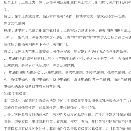
压力上升，上腔压力下降，从而利用压差把主阀向上推开；断电时，先导阀利用弹
闭。
特点：在零压差或真空、高压时亦能可*动作，但功率较大，要求必须水平安装。
先导式电磁阀
原理：通电时，电磁力把先导孔打开，上腔室压力迅速下降，在关 闭件周围形成
门打开；断电时，弹簧力把先导孔关闭，首*首*首*首*首*首先进入口压力通过
流体压力推动关闭件向下移动，关闭阀门。
特点：流体压力范围上限较高，可任意安装（需定制）但必须满足流体压差条件。
2、电磁阀从阀结构和材料上的不同与原理上的区别，分为六个分支小类：直动膜
活塞结构、分步直动活塞结构、先导活塞结构。
3、电磁阀按照功能分类：水用电磁阀、蒸汽电磁阀、制冷电磁阀、低温电磁阀、
阀、液体电磁阀、微型电磁阀、脉冲电磁阀、液压电磁阀 常开电磁阀、油用电磁
电磁阀的密封材料目前有三种常用的。
NBR 丁晴橡胶
由丁二烯和丙烯腈经乳液聚合法制得的，丁腈橡胶主要采用低温乳液聚合法生产，
其缺点是耐低温性差、耐臭氧性差，电性能低劣，弹性稍低。
此外，它还具有良好的耐水性、气密性及优良的粘结性能。广泛用于制各种耐油橡
胶管、印染胶辊、电缆胶材料等，在汽车、航空、石油、复印等预*预*预*预*预*
丁腈橡胶具有优良的耐油性，其耐油性仅次于聚硫橡胶和氟橡胶，并且具有的耐磨