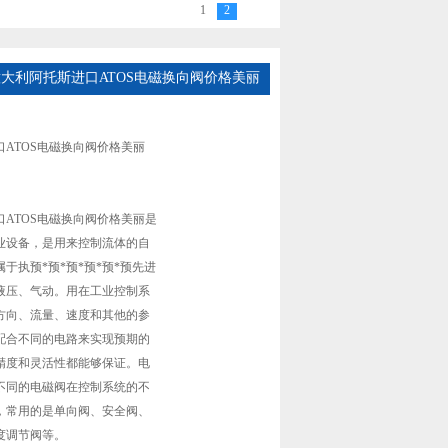
1
2
-X意大利阿托斯进口ATOS电磁换向阀价格美丽
ATOS电磁换向阀价格美丽
ATOS电磁换向阀价格美丽是
业设备，是用来控制流体的自
于执预*预*预*预*预*预先进
液压、气动。用在工业控制系
方向、流量、速度和其他的参
配合不同的电路来实现预期的
精度和灵活性都能够保证。电
不同的电磁阀在控制系统的不
，常用的是单向阀、安全阀、
度调节阀等。