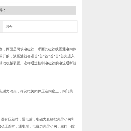
料：
综合
塞，两面是两块电磁铁，哪面的磁铁线圈通电阀体
开的，液压油就会进首*首*首*首*首*首先进入
带动机械装置。这样通过控制电磁铁的电流通断就
电磁力消失，弹簧把关闭件压在阀座上，阀门关
出口没有压差时，通电后，电磁力直接把先导小阀和
到启动压差时，通电后，电磁力先导小阀，主阀下腔