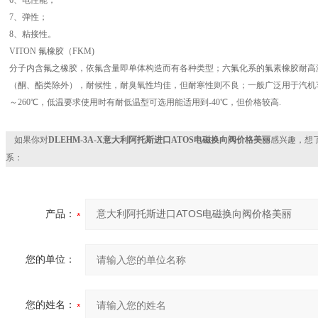
6、电性能；
7、弹性；
8、粘接性。
VITON 氟橡胶（FKM)
分子内含氟之橡胶，依氟含量即单体构造而有各种类型；六氟化系的氟素橡胶耐高
（酮、酯类除外），耐候性，耐臭氧性均佳，但耐寒性则不良；一般广泛用于汽机车
～260℃，低温要求使用时有耐低温型可选用能适用到-40℃，但价格较高.
如果你对
DLEHM-3A-X意大利阿托斯进口ATOS电磁换向阀价格美丽
感兴趣，想
系：
产品：
您的单位：
您的姓名：