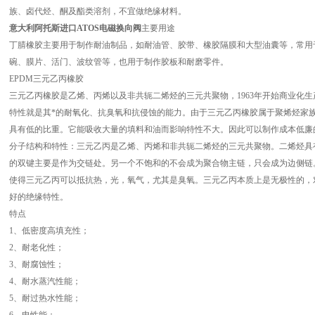
族、卤代烃、酮及酯类溶剂，不宜做绝缘材料。
意大利阿托斯进口ATOS电磁换向阀
主要用途
丁腈橡胶主要用于制作耐油制品，如耐油管、胶带、橡胶隔膜和大型油囊等，常用
碗、膜片、活门、波纹管等，也用于制作胶板和耐磨零件。
EPDM三元乙丙橡胶
三元乙丙橡胶是乙烯、丙烯以及非共轭二烯烃的三元共聚物，1963年开始商业化生
特性就是其*的耐氧化、抗臭氧和抗侵蚀的能力。由于三元乙丙橡胶属于聚烯烃家族
具有低的比重。它能吸收大量的填料和油而影响特性不大。因此可以制作成本低廉
分子结构和特性：三元乙丙是乙烯、丙烯和非共轭二烯烃的三元共聚物。二烯烃具
的双键主要是作为交链处。另一个不饱和的不会成为聚合物主链，只会成为边侧链
使得三元乙丙可以抵抗热，光，氧气，尤其是臭氧。三元乙丙本质上是无极性的，
好的绝缘特性。
特点
1、低密度高填充性；
2、耐老化性；
3、耐腐蚀性；
4、耐水蒸汽性能；
5、耐过热水性能；