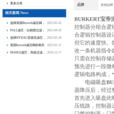
更多分类
品牌
其他品牌
相关新闻 News
BURKERT宝
选择美国Beswick减压阀，
2025-05-16
控制器分组合逻
提升流体系统效率
PALL滤芯：以精密过滤，
2025-04-16
合逻辑控制器设
为工业流体筑起“隐形安全
选择HYDAC贺德克滤芯，
2025-03-18
但它的速度快。
网”
享受精准过滤与稳定性能
美国beswick减压阀的相关
2025-01-11
改一条机器指令
的双重保障！
知识
MAHLE滤芯：高效过滤，
2024-12-17
只需在控制存储
守护引擎纯净动力
预先进行一段微
逻辑电路构成，
电磁吸盘
B
器降压后，经过整
首先进入吸盘此
压线路，控制器
门禁控制器：门