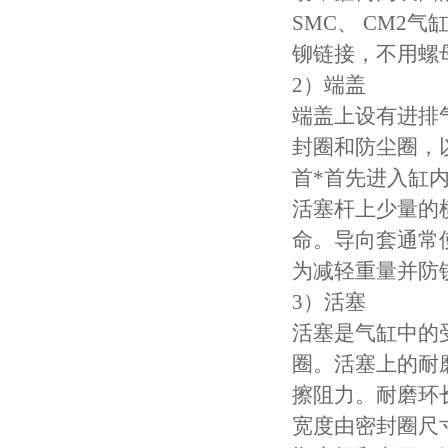
SMC、 CM2
铆链接，不用螺
2）端盖
端盖上设有进排
封圈和防尘圈，
首*首先进入缸
活塞杆上少量的
命。导向套通常
为减轻重量并防
3）活塞
活塞是气缸中的
圈。活塞上的耐
擦阻力。耐磨环
宽度由密封圈尺