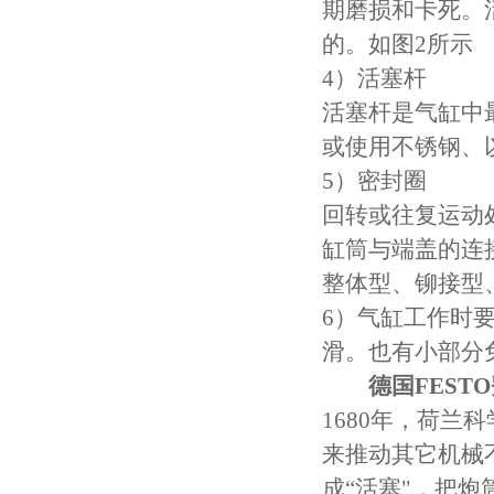
期磨损和卡死。
的。如图2所示
4）活塞杆
活塞杆是气缸中
或使用不锈钢、
5）密封圈
回转或往复运动
缸筒与端盖的连
整体型、铆接型
6）气缸工作时要
滑。也有小部分
德国FEST
1680年，荷
来推动其它机械
成“活塞"，把炮