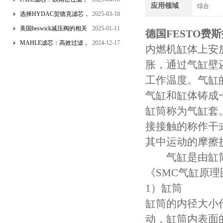
应用领域
综合
为工业流体筑起“隐形安全
选择HYDAC贺德克滤芯，
2025-03-18
网”
享受精准过滤与稳定性能
美国beswick减压阀的相关
2025-01-11
德国FESTO费
的双重保障！
知识
MAHLE滤芯：高效过滤，
2024-12-17
内燃机缸体上安
守护引擎纯净动力
胀，通过气缸壁
工作温度。气缸
气缸和缸体铸成
缸筒称为气缸套
接接触的称作干
其中运动的摩擦
气缸是由缸筒
《SMC气缸原
1）缸筒
缸筒的内径大小
动，缸筒内表面的