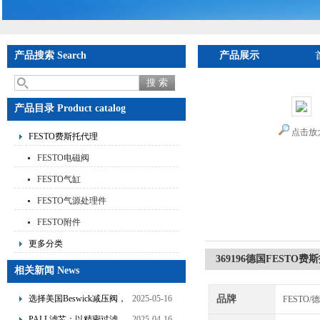
产品搜索 Search
产品展示
产品目录 Product catalog
点击放
FESTO费斯托代理
FESTO电磁阀
FESTO气缸
FESTO气源处理件
FESTO附件
更多分类
369196德国FESTO
相关新闻 News
选择美国Beswick减压阀，
2025-05-16
品牌
FESTO
提升流体系统效率
PALL滤芯：以精密过滤，
2025-04-16