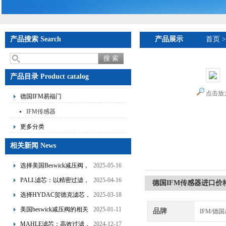
产品搜索 Search
产品展示
首页
产品目录 Product catalog
点击放
德国IFM易福门
IFM传感器
更多分类
相关新闻 News
选择美国Beswick减压阀，
2025-05-16
提升流体系统效率
PALL滤芯：以精密过滤，
2025-04-16
德国IFM传感器进口价格
为工业流体筑起“隐形安全
选择HYDAC贺德克滤芯，
2025-03-18
网”
享受精准过滤与稳定性能
美国beswick减压阀的相关
2025-01-11
品牌
IFM/德
的双重保障！
知识
MAHLE滤芯：高效过滤，
2024-12-17