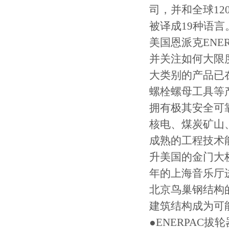
司，并和全球
12
被译成19
种语言
美国恩派克
ENE
并关注如何大限
大类别的产品已
螺栓螺母工具等
拥有极其安全可
核电、煤炭矿山
成熟的工程技术
升美国的金门大
年的上海音乐厅进
北京鸟巢钢结构
建筑结构成为可能
●ENERPAC
拔轮