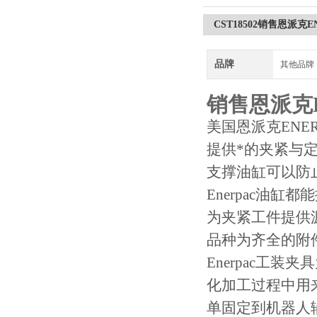
CST18502销售恩派克
品牌
其他品牌
销售恩派克E
美国恩派克
ENE
提供*的夹紧与
支撑油缸可以防
Enerpac
油缸都能
为夹紧工件提供
品种为齐全的附
Enerpac
工装夹具
化加工过程中用
单固定到机器人