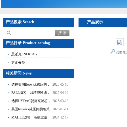
产品搜索 Search
产品展示
产品目录 Product catalog
点击放
恩派克ENERPAG
更多分类
相关新闻 News
选择美国Beswick减压阀，
2025-05-16
提升流体系统效率
PALL滤芯：以精密过滤，
2025-04-16
为工业流体筑起“隐形安全
选择HYDAC贺德克滤芯，
2025-03-18
网”
享受精准过滤与稳定性能
美国beswick减压阀的相关
2025-01-11
的双重保障！
知识
MAHLE滤芯：高效过滤，
2024-12-17
守护引擎纯净动力