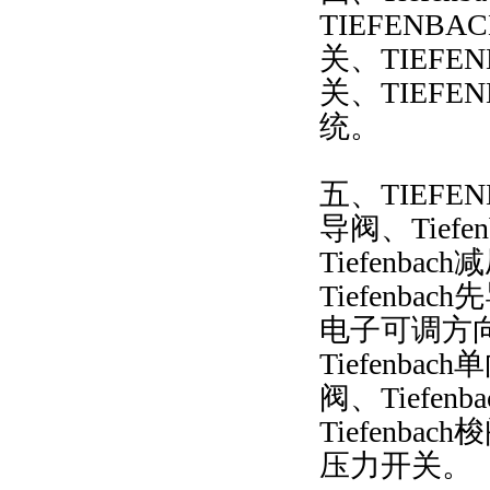
TIEFENB
关、TIEFE
关、TIEFE
统。
五、TIEFEN
导阀、Tiefe
Tiefenba
Tiefenbac
电子可调方向
Tiefenbac
阀、Tiefen
Tiefenbac
压力开关。