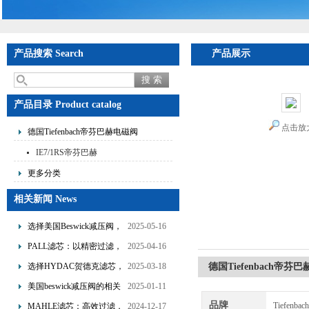
产品搜索 Search
产品展示
产品目录 Product catalog
点击放
德国Tiefenbach帝芬巴赫电磁阀
IE7/1RS帝芬巴赫
更多分类
相关新闻 News
选择美国Beswick减压阀，
2025-05-16
提升流体系统效率
PALL滤芯：以精密过滤，
2025-04-16
为工业流体筑起“隐形安全
选择HYDAC贺德克滤芯，
2025-03-18
德国Tiefenbach帝芬
网”
享受精准过滤与稳定性能
美国beswick减压阀的相关
2025-01-11
的双重保障！
知识
品牌
Tiefen
MAHLE滤芯：高效过滤，
2024-12-17