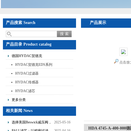
产品搜索 Search
产品展示
首页
>
产品展示
>
德国
装压力传感器
产品目录 Product catalog
德国HYDAC贺德克
点击放
HYDAC贺德克EDS系列
HYDAC过滤器
HYDAC传感器
HYDAC滤芯
更多分类
相关新闻 News
选择美国Beswick减压阀，
2025-05-16
HDA 4745-A-400
提升流体系统效率
PALL滤芯：以精密过滤，
2025-04-16