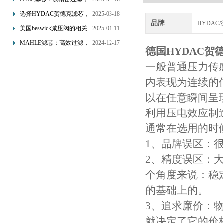
为工业流体筑起“隐形安全
选择HYDAC贺德克滤芯，
2025-03-18
品牌
网”
HYDAC
享受精准过滤与稳定性能
美国beswick减压阀的相关
2025-01-11
的双重保障！
知识
MAHLE滤芯：高效过滤，
2024-12-17
德国HYDAC贺
守护引擎纯净动力
一般普通压力传
内表现为连续的
以在任意瞬间呈
利用压电效应制
通常在选用的时
1、品牌误区：
2、精度误区：
个角度来说：稳
的基础上的。
3、追求廉价：
就决定了它的价