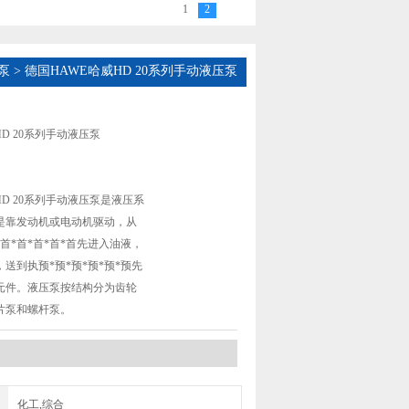
1
2
泵
> 德国HAWE哈威HD 20系列手动液压泵
D 20系列手动液压泵
HD 20系列手动液压泵是液压系
是靠发动机或电动机驱动，从
首*首*首*首*首先进入油液，
送到执预*预*预*预*预*预先
元件。液压泵按结构分为齿轮
片泵和螺杆泵。
化工,综合