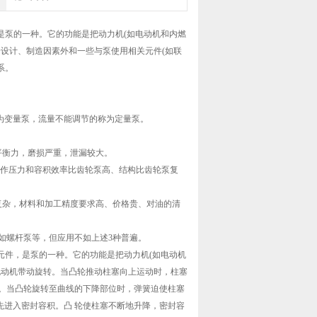
是泵的一种。它的功能是把动力机(如电动机和内燃
设计、制造因素外和一些与泵使用相关元件(如联
系。
为变量泵，流量不能调节的称为定量泵。
平衡力，磨损严重，泄漏较大。
、作压力和容积效率比齿轮泵高、结构比齿轮泵复
复杂，材料和加工精度要求高、价格贵、对油的清
如螺杆泵等，但应用不如上述3种普遍。
元件，是泵的一种。它的功能是把动力机(如电动机
电动机带动旋转。当凸轮推动柱塞向上运动时，柱塞
。当凸轮旋转至曲线的下降部位时，弹簧迫使柱塞
首先进入密封容积。凸 轮使柱塞不断地升降，密封容