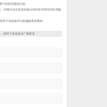
量与实际流量的比值。
比值。对液压马达其实际输出的转矩为理论转矩克服
总效率等于容积效率与机械效率的乘积。
息，填写下表直接与厂家联系：