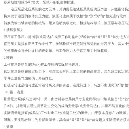
积周期性地减小和增 大，泵就不断吸油和排油。
液压泵是液压系统的动力元件，其功用是给液压系统提供压力油，从能量转换角
换为便于输送的液体的压力能。液压马达则属于执预*预*预*预*预*预先进行元件，
转换为输出轴转动的机械能，用来拖动负载做功。根据结构形式，液压泵与液压马
1.液压泵压力
液压泵工作压力是指泵(或马达)在实际工作时输出(或输首*首*首*首*首*首先进入
额定压力是指在正常工作条件下，按试验标准规定能连续运转的最高压力。其大小受
的使用寿命将会比设计的寿命短。当工作压力大于额定压力时称超载。
2.转速
工作转速是指泵(或马达)在工作时的实际转动速度。
额定转速是指在额定压力下，能连续长时间正常运转的最高转速。若泵超过额定转
零件会遭受气蚀损伤，寿命降低。
低稳定转速是指马达正常运转所允许的转速。在此转速下，马达不出现爬预*预*预*
3.排量、流量
排量是指泵(或马达)每转一周，由密封容腔几何尺寸变化而得的排出(或输首*首*首*首
升/转)。排量可以通过调节发生变化的成为变量泵(或变量马达)，排量不能变化的成
实际流量是指泵(或马达)工作时出口处(或进口处)的流量。由于泵本身存在内泄
泄漏，要实现转速，为补偿泄漏量，其输首*首*首*首*首*首先进入实际流量必须
4.效率