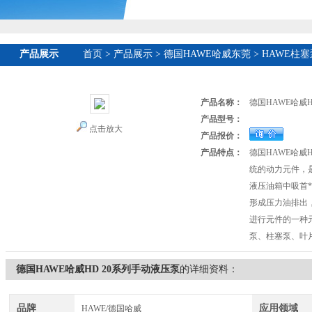
产品展示
首页
>
产品展示
>
德国HAWE哈威东莞
>
HAWE柱塞
产品名称：
德国HAWE哈威H
产品型号：
点击放大
产品报价：
产品特点：
德国HAWE哈威
统的动力元件，
液压油箱中吸首*
形成压力油排出，
进行元件的一种
泵、柱塞泵、叶
德国HAWE哈威HD 20系列手动液压泵
的详细资料：
品牌
应用领域
HAWE/德国哈威