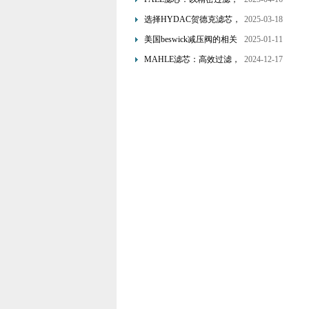
为工业流体筑起“隐形安全
选择HYDAC贺德克滤芯，
2025-03-18
网”
享受精准过滤与稳定性能
美国beswick减压阀的相关
2025-01-11
的双重保障！
知识
MAHLE滤芯：高效过滤，
2024-12-17
守护引擎纯净动力