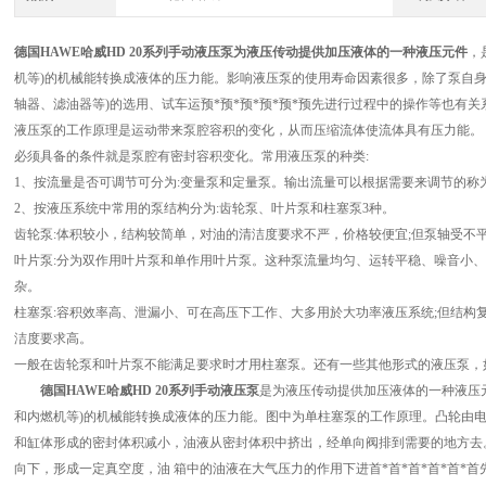
德国HAWE哈威HD 20系列手动液压泵
为液压传动提供加压液体的一种液压元件
，
机等)的机械能转换成液体的压力能。影响液压泵的使用寿命因素很多，除了泵自身
轴器、滤油器等)的选用、试车运预*预*预*预*预*预先进行过程中的操作等也有关
液压泵的工作原理是运动带来泵腔容积的变化，从而压缩流体使流体具有压力能。
必须具备的条件就是泵腔有密封容积变化。常用液压泵的种类:
1、按流量是否可调节可分为:变量泵和定量泵。输出流量可以根据需要来调节的称
2、按液压系统中常用的泵结构分为:齿轮泵、叶片泵和柱塞泵3种。
齿轮泵:体积较小，结构较简单，对油的清洁度要求不严，价格较便宜;但泵轴受不
叶片泵:分为双作用叶片泵和单作用叶片泵。这种泵流量均匀、运转平稳、噪音小
杂。
柱塞泵:容积效率高、泄漏小、可在高压下工作、大多用於大功率液压系统;但结构
洁度要求高。
一般在齿轮泵和叶片泵不能满足要求时才用柱塞泵。还有一些其他形式的液压泵，
德国HAWE哈威HD 20系列手动液压泵
是为液压传动提供加压液体的一种液压
和内燃机等)的机械能转换成液体的压力能。图中为单柱塞泵的工作原理。凸轮由
和缸体形成的密封体积减小，油液从密封体积中挤出，经单向阀排到需要的地方去
向下，形成一定真空度，油 箱中的油液在大气压力的作用下进首*首*首*首*首*