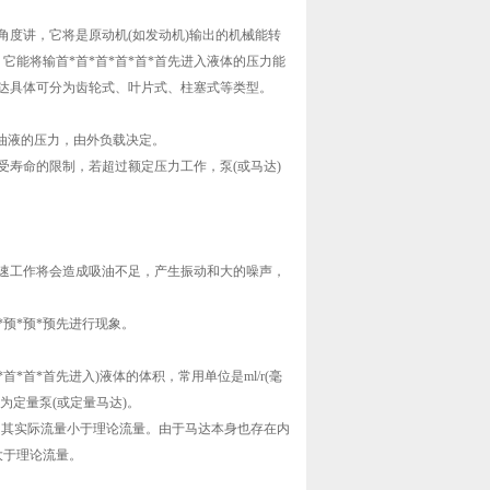
度讲，它将是原动机(如发动机)输出的机械能转
它能将输首*首*首*首*首*首先进入液体的压力能
达具体可分为齿轮式、叶片式、柱塞式等类型。
)油液的压力，由外负载决定。
寿命的限制，若超过额定压力工作，泵(或马达)
速工作将会造成吸油不足，产生振动和大的噪声，
预*预*预先进行现象。
*首*首先进入)液体的体积，常用单位是ml/r(毫
为定量泵(或定量马达)。
漏，其实际流量小于理论流量。由于马达本身也存在内
大于理论流量。