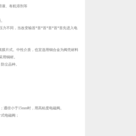
溶液、有机溶剂等
断。
压力不同，当改变输首*首*首*首*首*首先进入电
离膜片式。中性介质，也宜选用铜合金为阀壳材料
采用铜材。
，防尘品种。
阀；通径小于15mm时，用高粘度电磁阀。
片式电磁阀；