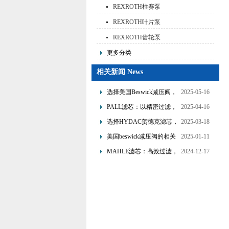
REXROTH柱赛泵
REXROTH叶片泵
REXROTH齿轮泵
更多分类
相关新闻 News
选择美国Beswick减压阀，
2025-05-16
提升流体系统效率
PALL滤芯：以精密过滤，
2025-04-16
为工业流体筑起“隐形安全
选择HYDAC贺德克滤芯，
2025-03-18
网”
享受精准过滤与稳定性能
美国beswick减压阀的相关
2025-01-11
的双重保障！
知识
MAHLE滤芯：高效过滤，
2024-12-17
守护引擎纯净动力