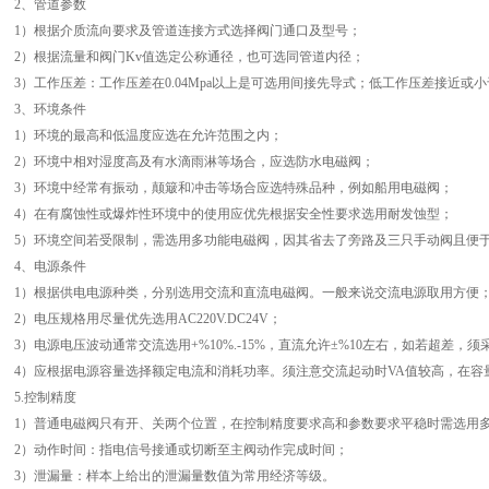
2、管道参数
1）根据介质流向要求及管道连接方式选择阀门通口及型号；
2）根据流量和阀门Kv值选定公称通径，也可选同管道内径；
3）工作压差：工作压差在0.04Mpa以上是可选用间接先导式；低工作压差接近
3、环境条件
1）环境的最高和低温度应选在允许范围之内；
2）环境中相对湿度高及有水滴雨淋等场合，应选防水电磁阀；
3）环境中经常有振动，颠簸和冲击等场合应选特殊品种，例如船用电磁阀；
4）在有腐蚀性或爆炸性环境中的使用应优先根据安全性要求选用耐发蚀型；
5）环境空间若受限制，需选用多功能电磁阀，因其省去了旁路及三只手动阀且便
4、电源条件
1）根据供电电源种类，分别选用交流和直流电磁阀。一般来说交流电源取用方便
2）电压规格用尽量优先选用AC220V.DC24V；
3）电源电压波动通常交流选用+%10%.-15%，直流允许±%10左右，如若超差，
4）应根据电源容量选择额定电流和消耗功率。须注意交流起动时VA值较高，在容
5.控制精度
1）普通电磁阀只有开、关两个位置，在控制精度要求高和参数要求平稳时需选用
2）动作时间：指电信号接通或切断至主阀动作完成时间；
3）泄漏量：样本上给出的泄漏量数值为常用经济等级。