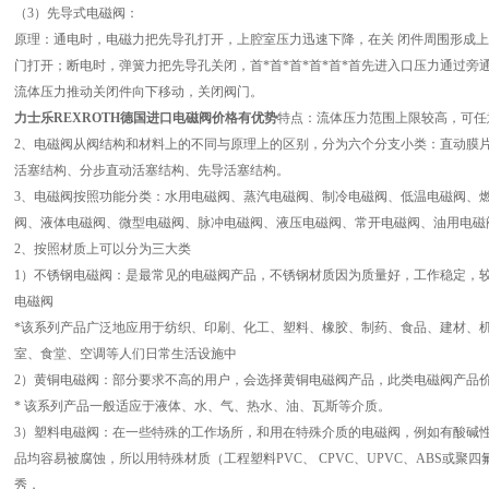
（3）先导式电磁阀：
原理：通电时，电磁力把先导孔打开，上腔室压力迅速下降，在关 闭件周围形成
门打开；断电时，弹簧力把先导孔关闭，首*首*首*首*首*首先进入口压力通过
流体压力推动关闭件向下移动，关闭阀门。
力士乐REXROTH德国进口电磁阀价格有优势
特点：流体压力范围上限较高，可任
2、电磁阀从阀结构和材料上的不同与原理上的区别，分为六个分支小类：直动膜
活塞结构、分步直动活塞结构、先导活塞结构。
3、电磁阀按照功能分类：水用电磁阀、蒸汽电磁阀、制冷电磁阀、低温电磁阀、
阀、液体电磁阀、微型电磁阀、脉冲电磁阀、液压电磁阀、常开电磁阀、油用电磁
2、按照材质上可以分为三大类
1）不锈钢电磁阀：是最常见的电磁阀产品，不锈钢材质因为质量好，工作稳定，
电磁阀
*该系列产品广泛地应用于纺织、印刷、化工、塑料、橡胶、制药、食品、建材、
室、食堂、空调等人们日常生活设施中
2）黄铜电磁阀：部分要求不高的用户，会选择黄铜电磁阀产品，此类电磁阀产品
* 该系列产品一般适应于液体、水、气、热水、油、瓦斯等介质。
3）塑料电磁阀：在一些特殊的工作场所，和用在特殊介质的电磁阀，例如有酸碱
品均容易被腐蚀，所以用特殊材质（工程塑料PVC、 CPVC、UPVC、ABS或
秀，