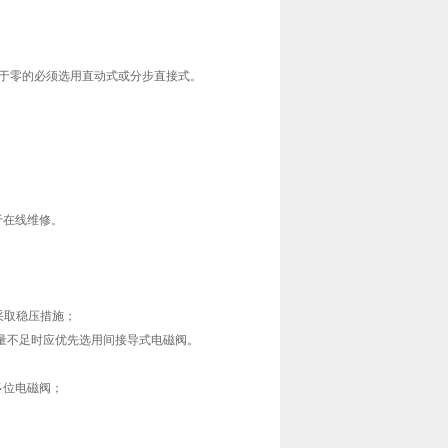
或小于零的必须选用直动式或分步直接式。
于在线维修。
；
须采取稳压措施；
量不足时应优先选用间接导式电磁阀。
多位电磁阀；