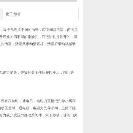
化工,综合
，每个孔连接不同的油管，腔中间是活塞，两面是
开启或关闭不同的排油孔，而进油孔是常开的，液
油缸的活塞，活塞又带动活塞杆，活塞杆带动机械装
电磁力消失，弹簧把关闭件压在阀座上，阀门关
出口没有压差时，通电后，电磁力直接把先导小阀和
到启动压差时，通电后，电磁力先导小阀，主阀下腔
簧力或介质压力推动关闭件，向下移动，使阀门关