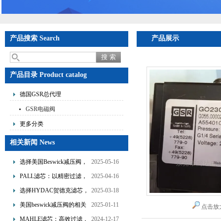
产品搜索 Search
产品展示
产品目录 Product catalog
德国GSR总代理
GSR电磁阀
更多分类
相关新闻 News
选择美国Beswick减压阀，
2025-05-16
提升流体系统效率
PALL滤芯：以精密过滤，
2025-04-16
为工业流体筑起“隐形安全
选择HYDAC贺德克滤芯，
2025-03-18
网”
享受精准过滤与稳定性能
美国beswick减压阀的相关
2025-01-11
点击放
的双重保障！
知识
MAHLE滤芯：高效过滤，
2024-12-17