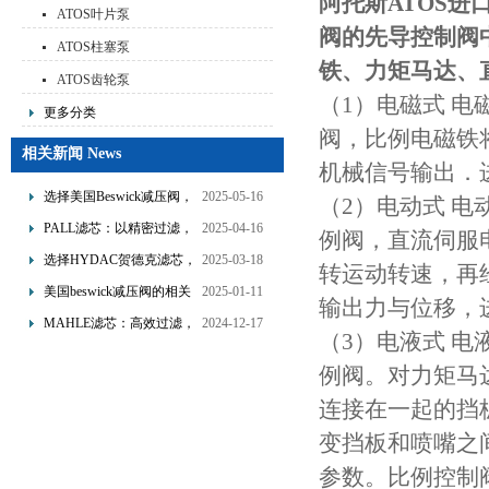
阿托斯ATOS进
ATOS叶片泵
阀的先导控制阀
ATOS柱塞泵
铁、力矩马达、
ATOS齿轮泵
（1）电磁式 
更多分类
阀，比例电磁铁
相关新闻 News
机械信号输出．
选择美国Beswick减压阀，
2025-05-16
（2）电动式 
提升流体系统效率
PALL滤芯：以精密过滤，
2025-04-16
例阀，直流伺服
为工业流体筑起“隐形安全
选择HYDAC贺德克滤芯，
2025-03-18
转运动转速，再
网”
享受精准过滤与稳定性能
美国beswick减压阀的相关
2025-01-11
输出力与位移，
的双重保障！
知识
MAHLE滤芯：高效过滤，
2024-12-17
（3）电液式 
守护引擎纯净动力
例阀。对力矩马
连接在一起的挡
变挡板和喷嘴之
参数。比例控制阀