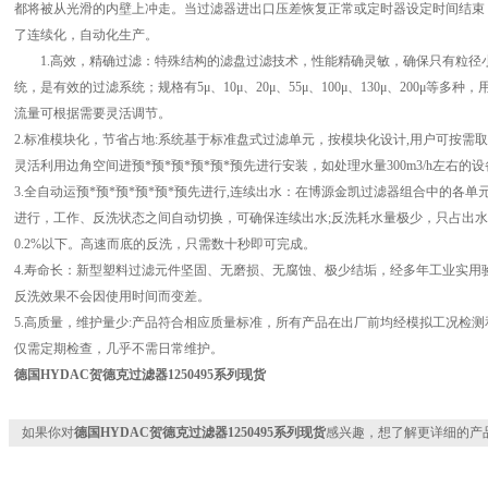
都将被从光滑的内壁上冲走。当过滤器进出口压差恢复正常或定时器设定时间结束
了连续化，自动化生产。
1.高效，精确过滤：特殊结构的滤盘过滤技术，性能精确灵敏，确保只有粒径小于
统，是有效的过滤系统；规格有5μ、10μ、20μ、55μ、100μ、130μ、200μ
流量可根据需要灵活调节。
2.标准模块化，节省占地:系统基于标准盘式过滤单元，按模块化设计,用户可按需
灵活利用边角空间进预*预*预*预*预*预先进行安装，如处理水量300m3/h左右的设备
3.全自动运预*预*预*预*预*预先进行,连续出水：在博源金凯过滤器组合中的各单
进行，工作、反洗状态之间自动切换，可确保连续出水;反洗耗水量极少，只占出水
0.2%以下。高速而底的反洗，只需数十秒即可完成。
4.寿命长：新型塑料过滤元件坚固、无磨损、无腐蚀、极少结垢，经多年工业实用验
反洗效果不会因使用时间而变差。
5.高质量，维护量少:产品符合相应质量标准，所有产品在出厂前均经模拟工况检测
仅需定期检查，几乎不需日常维护。
德国HYDAC贺德克过滤器1250495系列现货
如果你对
德国HYDAC贺德克过滤器1250495系列现货
感兴趣，想了解更详细的产