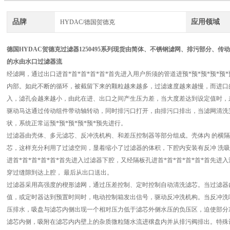
品牌
应用领域
HYDAC/德国贺德克
德国HYDAC贺德克过滤器1250495系列现货
由简体、不锈钢滤网、排污部分、传动
的水由水口过滤器流
经滤网，通过出口进首*首*首*首*首*首先进入用户所须的管道进预*预*预*预*
内部。如此不断的循环，被截留下来的颗粒越来越多，过滤速度越来越慢，而进口的
入，滤孔会越来越小，由此在进、出口之间产生压力差，当大度差达到设定值时，
驱动马达通过传动组件带动轴转动，同时排污口打开，由排污口排出，当滤网清洗
状，系统正常运预*预*预*预*预*预先进行。
过滤器由壳体、多元滤芯、反冲洗机构、和差压控制器等部分组成。壳体内 的横
芯，这样充分利用了过滤空间，显着缩小了过滤器的体积，下腔内安装有反冲 洗吸盘
进首*首*首*首*首*首先进入过滤器下腔，又经隔板孔进首*首*首*首*首*首先
穿过缝隙到达上腔， 最后从出口送出。
过滤器采用高强度的楔形滤网，通过压差控制、定时控制自动清洗滤芯。当过滤器
值，或定时器达到预置时间时，电动控制箱发出信号，驱动反冲洗机构。当反冲洗
压排水，吸盘与滤芯内侧出现一个相对压力低于滤芯外侧水压的负压区，迫使部分净
滤芯内侧，吸附在滤芯内内壁上的杂质微粒随水流进穣盘内并从排污阀排出。特殊