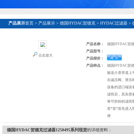
产品展示
首页
>
产品展示
>
德国HYDAC贺德克
>
HYDAC过滤器
> 
产品名称：
德国HYDAC贺德
产品型号：
点击放大
产品报价：
产品特点：
德国HYDAC贺德
输送介质管道上
在减压阀、泄压阀
设备的进口端设
滤筒后，其杂质
将可拆卸的滤筒取
首*首*首先进
便
德国HYDAC贺德克过滤器1250495系列现货
的详细资料：