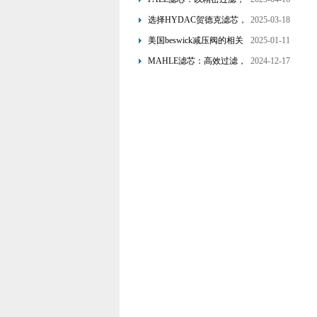
为工业流体筑起“隐形安全
选择HYDAC贺德克滤芯，
2025-03-18
网”
享受精准过滤与稳定性能
美国beswick减压阀的相关
2025-01-11
的双重保障！
知识
MAHLE滤芯：高效过滤，
2024-12-17
守护引擎纯净动力