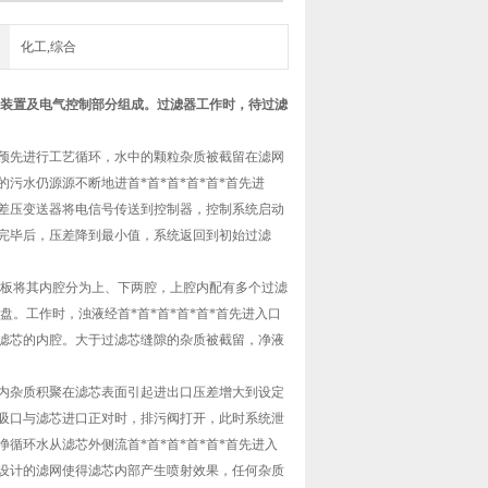
化工,综合
装置及电气控制部分组成。过滤器工作时，待过滤
预*预先进行工艺循环，水中的颗粒杂质被截留在滤网
污水仍源源不断地进首*首*首*首*首*首先进
差压变送器将电信号传送到控制器，控制系统启动
完毕后，压差降到最小值，系统返回到初始过滤
隔板将其内腔分为上、下两腔，上腔内配有多个过滤
。工作时，浊液经首*首*首*首*首*首先进入口
进入滤芯的内腔。大于过滤芯缝隙的杂质被截留，净液
内杂质积聚在滤芯表面引起进出口压差增大到设定
吸口与滤芯进口正对时，排污阀打开，此时系统泄
循环水从滤芯外侧流首*首*首*首*首*首先进入
设计的滤网使得滤芯内部产生喷射效果，任何杂质