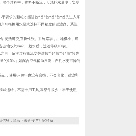
，整个过程中，物料不断流，反洗耗水量少，实现
要求的颗粒才能进首*首*首*首*首*首先进入系
等多种，用户可根据用水要求选择不同精度的过滤盘。系统
取舍,灵活可变,互换性强。系统紧凑，占地极小，可
占地仅约6m2(一般水质，过滤等级100μ)。
元之间，反洗过程轮流交替进预*预*预*预*预*预先
量的0.5%；如配合空气辅助反洗，自耗水更可降到
证，使用6~10年也没有磨损，不会老化，过滤和
和试运转，不需专用工具,零部件很少；易于使用,
品信息，填写下表直接与厂家联系：