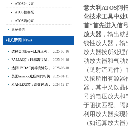
ATOS叶片泵
意大利ATOS阿
ATOS柱塞泵
化技术工具中处
ATOS齿轮泵
首*首先进入信
更多分类
放大器
，输出就
相关新闻 News
线性放大器，输
放大器按所处理
选择美国Beswick减压阀，
2025-05-16
提升流体系统效率
动放大器和气动
PALL滤芯：以精密过滤，
2025-04-16
为工业流体筑起“隐形安全
选择HYDAC贺德克滤芯，
2025-03-18
（见射流元件）
网”
享受精准过滤与稳定性能
美国beswick减压阀的相关
2025-01-11
又按所用有源器
的双重保障！
知识
MAHLE滤芯：高效过滤，
2024-12-17
器，其中又以晶
守护引擎纯净动力
号的电压放大和
于阻抗匹配、隔
利用放大器实现
（如运算放大器