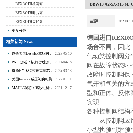
REXROTH柱赛泵
DBW10 A2-5X/31
REXROTH叶片泵
品牌
REXRO
REXROTH齿轮泵
更多分类
德国进口REXR
相关新闻 News
场合不同，
因此
选择美国Beswick减压阀，
2025-05-16
气动类控制阀分
提升流体系统效率
PALL滤芯：以精密过滤，
2025-04-16
阀在故障状态时
为工业流体筑起“隐形安全
选择HYDAC贺德克滤芯，
2025-03-18
故障时控制阀保
网”
享受精准过滤与稳定性能
美国beswick减压阀的相关
2025-01-11
气开和气关的方
的双重保障！
知识
MAHLE滤芯：高效过滤，
2024-12-17
型和正体、反体
守护引擎纯净动力
实现
各种控制阀结构
从控制阀应用
小型执预*预*预