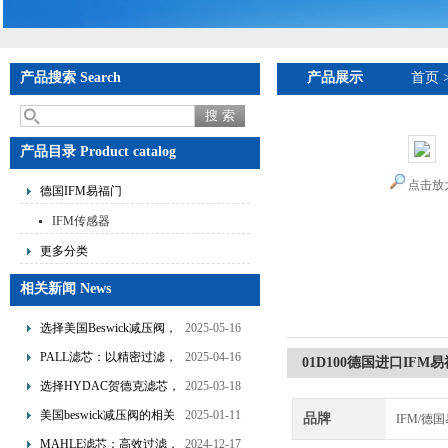
产品搜索 Search
产品展示
首页
产品目录 Product catalog
点击放
德国IFM易福门
IFM传感器
更多分类
相关新闻 News
选择美国Beswick减压阀，
2025-05-16
提升流体系统效率
PALL滤芯：以精密过滤，
2025-04-16
01D100德国进口IF
为工业流体筑起“隐形安全
选择HYDAC贺德克滤芯，
2025-03-18
网”
享受精准过滤与稳定性能
美国beswick减压阀的相关
2025-01-11
品牌
IFM/德
的双重保障！
知识
MAHLE滤芯：高效过滤，
2024-12-17