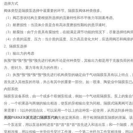
选择方式
阀体类型是隔膜泵选择中最重要的环节。隔膜泵阀体种类很多。
（1）阀芯形状结构主要根据所选择的流量特性和不平衡力等因素考虑。
（2）耐磨损性：当流体介质是含有高浓度磨损性颗粒的悬浮液时。
（3）耐腐蚀：由于介质具有腐蚀性，在能满足调节功能的情况下，尽量选择结构
（4）介质的温度、压力：当介质的温度、压力高且变化大时，应选用阀芯和阀座
2、隔膜泵选择
（1）输出力的考虑
执预*预*预*预*预*预先进行机构不论是何种类型，其输出力都是用于克服负荷
力、密封力、重力等有关力的作用）。
（2）执预*预*预*预*预*预先进行机构类型的确定由于气动隔膜泵具有以上特点，
首先进入其他泵的市场，并占有其中的重要一部分。如：喷漆、陶瓷业中隔膜泵已
内部系统
隔膜泵设备系统，由一个或多个双侧泵组成，例如一个气动双隔膜泵。泵上的集合
分，一个积累器与两侧的输出相连，使泵的异相输出变为同相。隔膜式隔离阀可选
果需要1：1以外的混合比，可以采用一个以上的这种泵一起使用，从而达到多种混
美国PARKER派克进口隔膜泵代购
失效监测系统，用于检测隔膜泵隔膜的泄漏。该
一个泵送室，用以泵送材料进首*首*首*首*首*首先进入和送出泵；和一个隔膜
室相连接，用以传输一光学信号穿过工作液。一个第二光纤与工作室相连接，用以