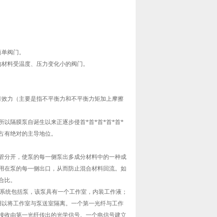
简单阀门。
的材料受温度、压力变化小的阀门。
的有效力（主要是指不平衡力和不平衡力矩加上摩擦
所以隔膜泵自诞生以来正逐步侵首*首*首*首*首*
占有绝对的主导地位。
管分开，使泵的每一侧泵出多成分材料中的一种成
用在泵的每一侧出口，从而防止混合材料回流。如
合比。
系统包括泵，该泵具有一个工作室，内装工作液；
，用以将工作室与泵送室隔离。一个第一光纤与工作
接收由第一光纤传出的光学信号。一个电信号建立