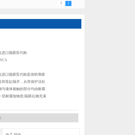
1
2
-2H E-06-1SCA美国PARKER派克进口隔膜泵
派克进口隔膜泵代购
1SCA
派克进口隔膜泵代购是借助薄膜
柱和泵缸隔开，从而保护活柱
侧与液体接触的部分均由耐腐
一层耐腐蚀物质;隔膜右侧充满
：
化工,综合