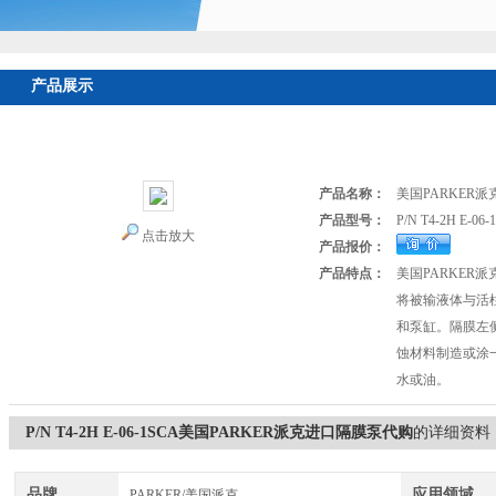
产品展示
首页
>
产品展示
>
美国PARKER派克
>
PARKER溢流阀
> P/N T4
代购
产品名称：
美国PARKER
产品型号：
P/N T4-2H E-06-
点击放大
产品报价：
产品特点：
美国PARKER
将被输液体与活
和泵缸。隔膜左
蚀材料制造或涂
水或油。
P/N T4-2H E-06-1SCA美国PARKER派克进口隔膜泵代购
的详细资料
品牌
应用领域
PARKER/美国派克