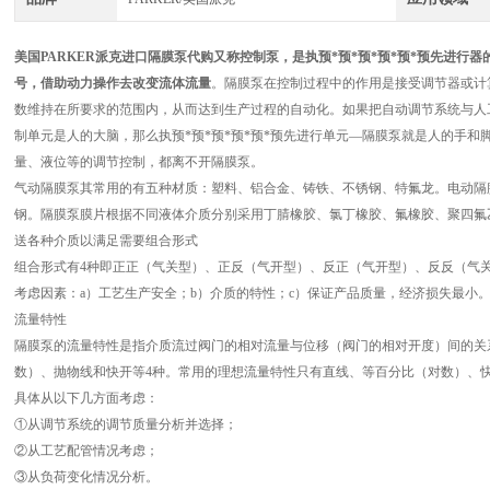
美国PARKER派克进口隔膜泵代购
又称控制泵，是执预*预*预*预*预*预先进行
号，借助动力操作去改变流体流量
。隔膜泵在控制过程中的作用是接受调节器或计
数维持在所要求的范围内，从而达到生产过程的自动化。如果把自动调节系统与人
制单元是人的大脑，那么执预*预*预*预*预*预先进行单元—隔膜泵就是人的手
量、液位等的调节控制，都离不开隔膜泵。
气动隔膜泵其常用的有五种材质：塑料、铝合金、铸铁、不锈钢、特氟龙。电动隔
钢。隔膜泵膜片根据不同液体介质分别采用丁腈橡胶、氯丁橡胶、氟橡胶、聚四氟
送各种介质以满足需要组合形式
组合形式有4种即正正（气关型）、正反（气开型）、反正（气开型）、反反（气
考虑因素：a）工艺生产安全；b）介质的特性；c）保证产品质量，经济损失最小
流量特性
隔膜泵的流量特性是指介质流过阀门的相对流量与位移（阀门的相对开度）间的关
数）、抛物线和快开等4种。常用的理想流量特性只有直线、等百分比（对数）、
具体从以下几方面考虑：
①从调节系统的调节质量分析并选择；
②从工艺配管情况考虑；
③从负荷变化情况分析。