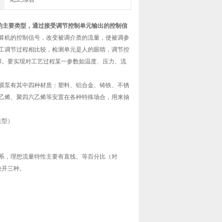
器的主要类型，通过接受调节控制单元输出的控制信
算机的控制信号，改变被调介质的流量，使被调参
工调节过程相比较，检测单元是人的眼睛，调节控
和脚。要实现对工艺过程某一参数如温度、压力、流
膜泵有其中四种材质：塑料、铝合金、铸铁、不锈
乙烯、聚四六乙烯等安置在各种特殊场合，用来抽
关型）
。
系，理想流量特性主要有直线、等百分比（对
快开三种。