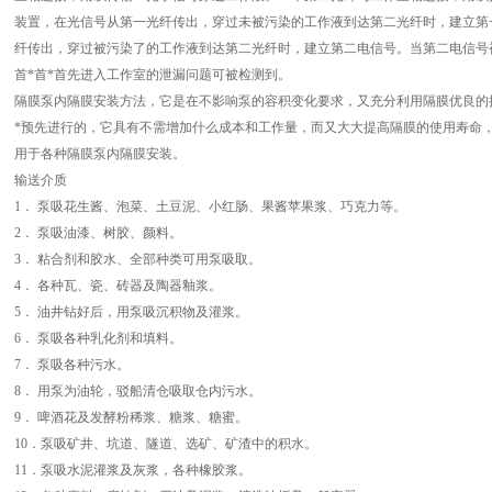
装置，在光信号从第一光纤传出，穿过未被污染的工作液到达第二光纤时，建立第
纤传出，穿过被污染了的工作液到达第二光纤时，建立第二电信号。当第二电信号被
首*首*首先进入工作室的泄漏问题可被检测到。
隔膜泵内隔膜安装方法，它是在不影响泵的容积变化要求，又充分利用隔膜优良的抗
*预先进行的，它具有不需增加什么成本和工作量，而又大大提高隔膜的使用寿命
用于各种隔膜泵内隔膜安装。
输送介质
1． 泵吸花生酱、泡菜、土豆泥、小红肠、果酱苹果浆、巧克力等。
2． 泵吸油漆、树胶、颜料。
3． 粘合剂和胶水、全部种类可用泵吸取。
4． 各种瓦、瓷、砖器及陶器釉浆。
5． 油井钻好后，用泵吸沉积物及灌浆。
6． 泵吸各种乳化剂和填料。
7． 泵吸各种污水。
8． 用泵为油轮，驳船清仓吸取仓内污水。
9． 啤酒花及发酵粉稀浆、糖浆、糖蜜。
10．泵吸矿井、坑道、隧道、选矿、矿渣中的积水。
11．泵吸水泥灌浆及灰浆，各种橡胶浆。