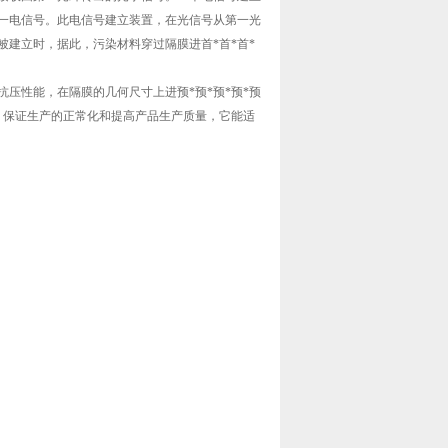
一电信号。此电信号建立装置，在光信号从第一光
建立时，据此，污染材料穿过隔膜进首*首*首*
压性能，在隔膜的几何尺寸上进预*预*预*预*预
，保证生产的正常化和提高产品生产质量，它能适