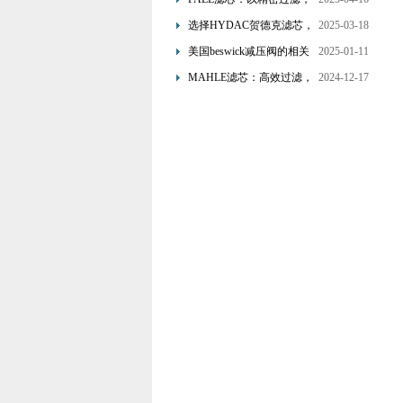
为工业流体筑起“隐形安全
选择HYDAC贺德克滤芯，
2025-03-18
网”
享受精准过滤与稳定性能
美国beswick减压阀的相关
2025-01-11
的双重保障！
知识
MAHLE滤芯：高效过滤，
2024-12-17
守护引擎纯净动力