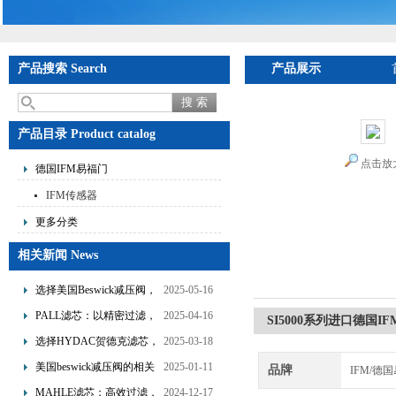
产品搜索 Search
产品展示
产品目录 Product catalog
点击放
德国IFM易福门
IFM传感器
更多分类
相关新闻 News
选择美国Beswick减压阀，
2025-05-16
提升流体系统效率
PALL滤芯：以精密过滤，
2025-04-16
SI5000系列进口德国
为工业流体筑起“隐形安全
选择HYDAC贺德克滤芯，
2025-03-18
网”
享受精准过滤与稳定性能
美国beswick减压阀的相关
2025-01-11
品牌
IFM/德
的双重保障！
知识
MAHLE滤芯：高效过滤，
2024-12-17