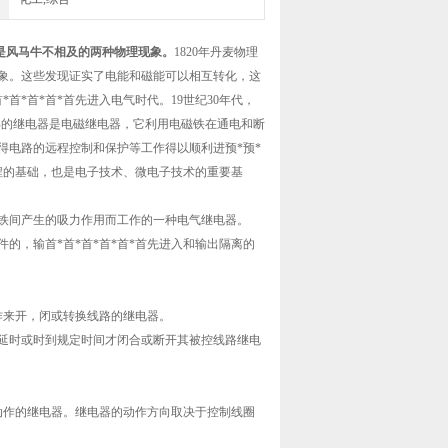
是风马牛不相及的两种物理现象。
1820年丹麦物理
现象。这些发现证实了电能和磁能可以相互转化，这
*首*首*首先进入电气时代。19世纪30年代，
早的继电器是电磁继电器，它利用电磁铁在通电和断
得电路的远程控制和保护等工作得以顺利进预*预*
程的基础，也是电子技术、微电子技术的重要基
衔铁间产生的吸力作用而工作的一种电气继电器。
件的，输首*首*首*首*首*首先进入和输出隔离的
作来开，闭或转换线路的继电器。
需延时或时到规定时间才闭合或断开其被控线路继电
动作的继电器。继电器的动作方向取决于控制线圈