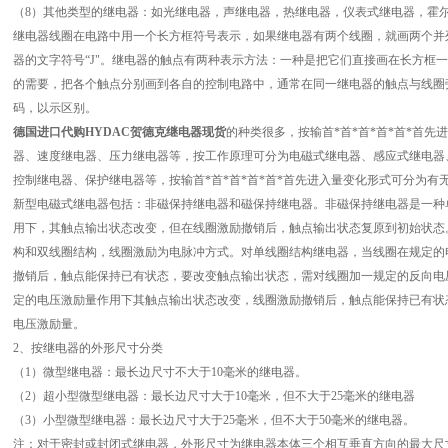
（8）其他类型的继电器：如光继电器，声继电器，热继电器，仪表式继电器，霍
继电器线圈在电路中用一个长方框符号表示，如果继电器有两个线圈，就画两个并
器的文字符号“J"。继电器的触点有两种表示方法：一种是把它们直接画在长方框
的需要，把各个触点分别画到各自的控制电路中，通常在同一继电器的触点与线圈
码，以示区别。
德国进口代购HYDAC贺德克继电器现货
的种类很多，按输首*首*首*首*首*首
器、速度继电器、压力继电器等，按工作原理可分为电磁式继电器、感应式继电器
控制继电器、保护继电器等，按输首*首*首*首*首*首先进入量变化形式可分为有
新型电磁式继电器包括：非磁保持继电器和磁保持继电器。非磁保持继电器是一种
用下，其触点输出状态改变，但在线圈激励撤销后，触点输出状态复原到初始状态
构和双线圈结构，线圈激励为电脉冲方式。对单线圈结构继电器，当线圈在规定的
撤销后，触点能保持已有状态，要改变触点输出状态，需对线圈加一规定的反向电
定的电压激励量作用下其触点输出状态改变，线圈激励撤销后，触点能保持已有状
电压激励量。
2、按继电器的外形尺寸分类
（1）微型继电器：最长边尺寸不大于10毫米的继电器。
（2）超小型微型继电器：最长边尺寸大于10毫米，但不大于25毫米的继电器
（3）小型微型继电器：最长边尺寸大于25毫米，但不大于50毫米的继电器。
注：对于密封或封闭式继电器，外形尺寸为继电器本体三个相互垂直方向的最大尺