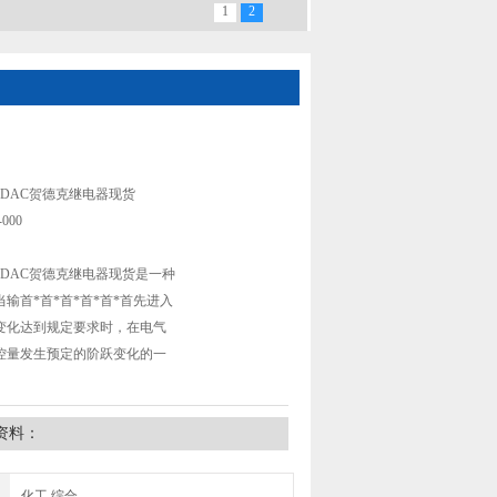
1
2
46-3-0250-000德国进口代购HYDAC贺德克继
DAC贺德克继电器现货
-000
DAC贺德克继电器现货是一种
输首*首*首*首*首*首先进入
变化达到规定要求时，在电气
控量发生预定的阶跃变化的一
资料：
化工,综合