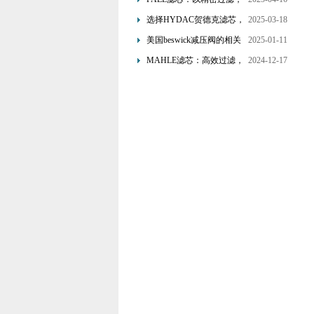
为工业流体筑起“隐形安全
选择HYDAC贺德克滤芯，
2025-03-18
网”
享受精准过滤与稳定性能
美国beswick减压阀的相关
2025-01-11
的双重保障！
知识
MAHLE滤芯：高效过滤，
2024-12-17
守护引擎纯净动力