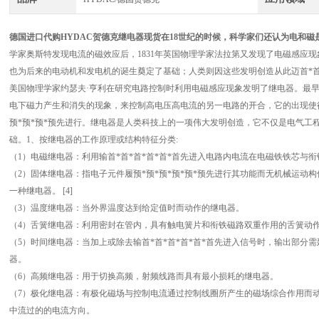
德国进口代购HYDAC贺德克继电器现货
在18世纪的时候，科学家们还认为电和磁
学家奥斯特发现电流的磁效应后，1831年英国物理学家法拉第又发现了电磁感应
也为后来的电动机和发电机的诞生奠定了基础；人类则因这些发明创造从此迈首*首*首
美国物理学家约瑟夫·亨利在研究电路控制时利用电磁感应现象发明了继电器。最
电下磁力产生和消失的现象，来控制高电压高电流的另一电路的开合，它的出现使
预*预*预*预先进行。继电器是人类科技上的一项伟大发明创造，它不仅是电气工
础。1、按继电器的工作原理或结构特征分类:
（1）电磁继电器：利用输首*首*首*首*首*首先进入电路内电流在电磁铁铁芯与
（2）固体继电器：指电子元件履预*预*预*预*预*预先进行其功能而无机械运动构
一种继电器。 [4]
（3）温度继电器：当外界温度达到给定值时而动作的继电器。
（4）舌簧继电器：利用密封在管内，具有触电簧片和衔铁磁路双重作用的舌簧动
（5）时间继电器：当加上或除去输首*首*首*首*首*首先进入信号时，输出部分
器。
（6）高频继电器：用于切换高频，射频线路而具有最小损耗的继电器。
（7）极化继电器：有极化磁场与控制电流通过控制线圈所产生的磁场综合作用而
中流过的的电流方向。