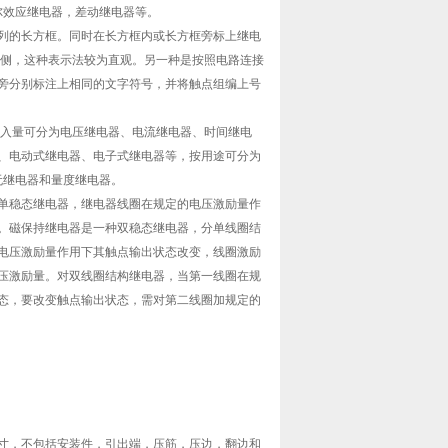
尔效应继电器，差动继电器等。
列的长方框。同时在长方框内或长方框旁标上继电
一侧，这种表示法较为直观。另一种是按照电路连接
旁分别标注上相同的文字符号，并将触点组编上号
先进入量可分为电压继电器、电流继电器、时间继电
、电动式继电器、电子式继电器等，按用途可分为
无继电器和量度继电器。
单稳态继电器，继电器线圈在规定的电压激励量作
。磁保持继电器是一种双稳态继电器，分单线圈结
电压激励量作用下其触点输出状态改变，线圈激励
压激励量。对双线圈结构继电器，当第一线圈在规
态，要改变触点输出状态，需对第二线圈加规定的
寸，不包括安装件，引出端，压筋，压边，翻边和