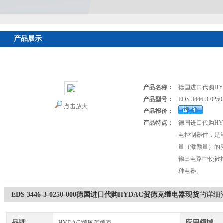
产品展示
首页
>
产品展示
>
德国HYDAC贺德克
>
HYDAC传感器
> EDS 34
电器现货
产品名称：
德国进口代购HY
产品型号：
EDS 3446-3-0250
点击放大
产品报价：
产品特点：
德国进口代购HY
电控制器件，是当
量（激励量）的
输出电路中使被
种电器。
EDS 3446-3-0250-000德国进口代购HYDAC贺德克继电器现货
的详细
品牌
应用领域
HYDAC/德国贺德克