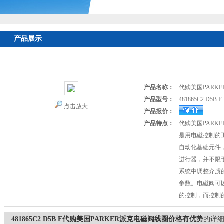
产品展示
首页
>
产品展示
>
美国PARKER派克
>
PARKER电磁阀
> 481865
格有优势
产品名称：
代购美国PARK
产品型号：
481865C2 D5B F
点击放大
产品报价：
产品特点：
代购美国PARK
是用电磁控制的
自动化基础元件，
进行器，并不限
系统中调整介质
参数。电磁阀可
的控制，而控制
481865C2 D5B F代购美国PARKER派克电磁阀线圈价格有优势
的详