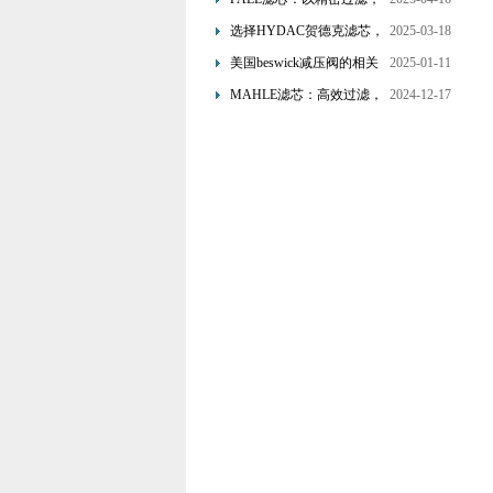
为工业流体筑起“隐形安全
选择HYDAC贺德克滤芯，
2025-03-18
网”
享受精准过滤与稳定性能
美国beswick减压阀的相关
2025-01-11
的双重保障！
知识
MAHLE滤芯：高效过滤，
2024-12-17
守护引擎纯净动力