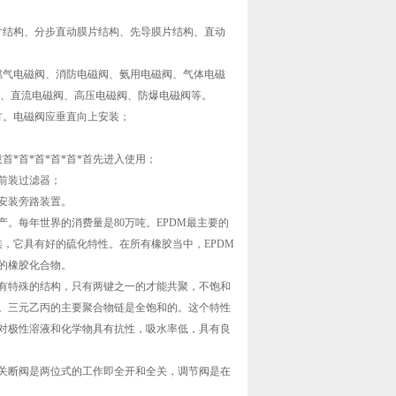
片结构、分步直动膜片结构、先导膜片结构、直动
燃气电磁阀、消防电磁阀、氨用电磁阀、气体电磁
阀、直流电磁阀、高压电磁阀、防爆电磁阀等。
方。电磁阀应垂直向上安装；
*首*首*首*首*首先进入使用；
阀前装过滤器；
应安装旁路装置。
产。每年世界的消费量是80万吨。EPDM最主要的
，它具有好的硫化特性。在所有橡胶当中，EPDM
的橡胶化合物。
有特殊的结构，只有两键之一的才能共聚，不饱和
。三元乙丙的主要聚合物链是全饱和的。这个特性
对极性溶液和化学物具有抗性，吸水率低，具有良
关断阀是两位式的工作即全开和全关，调节阀是在