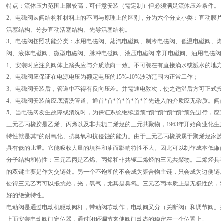
特点：流体压力范围上限较高，可任意安装（需定制）但必须满足流体压差条件。
2、电磁阀从阀结构和材料上的不同与原理上的区别，分为六个分支小类：直动膜
活塞结构、分步直动活塞结构、先导活塞结构。
3、电磁阀按照功能分类：水用电磁阀、蒸汽电磁阀、制冷电磁阀、低温电磁阀、
阀、液体电磁阀、微型电磁阀、脉冲电磁阀、液压电磁阀 常开电磁阀、油用电磁
1、安装时应注意阀体上箭头应与介质流向一致。不可装在有直接滴水或溅水的地
2、电磁阀应保证在电源电压为额定电压的15%-10%波动范围内正常工作；
3、电磁阀安装后，管道中不得有反向压差。并需通电数次，使之适温后方可正式投首
4、电磁阀安装前应底清洗管道。通首*首*首*首*首*首先进入的介质应无杂质。
5、当电磁阀发生故障或清洗时，为保证系统继续运预*预*预*预*预*预先进行，
三元乙丙橡胶是乙烯、丙烯以及非共轭二烯烃的三元共聚物，1963年开始商业化生
特性就是其*的耐氧化、抗臭氧和抗侵蚀的能力。由于三元乙丙橡胶属于聚烯烃家族
具有低的比重。它能吸收大量的填料和油而影响特性不大。因此可以制作成本低廉
分子结构和特性：三元乙丙是乙烯、丙烯和非共轭二烯烃的三元共聚物。二烯烃具
的双键主要是作为交链处。另一个不饱和的不会成为聚合物主链，只会成为边侧链
使得三元乙丙可以抵抗热，光，氧气，尤其是臭氧。三元乙丙本质上是无极性的，
好的绝缘特性。
电动阀是通过电动机驱动阀杆，带动阀芯动作，电动阀又分（关断阀）和调节阀。
上面安装电动阀门定位器，通过闭环调节来使阀门动态的稳定在一个位置上。