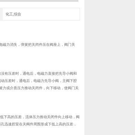
化工,综合
电磁力消失，弹簧把关闭件压在阀座上，阀门关
出口没有压差时，通电后，电磁力直接把先导小阀和
到启动压差时，通电后，电磁力先导小阀，主阀下腔
簧力或介质压力推动关闭件，向下移动，使阀门关
上低下高的压差，流体压力推动关闭件向上移动，阀
旁通孔迅速腔室在关阀件周围形成下低上高的压差，