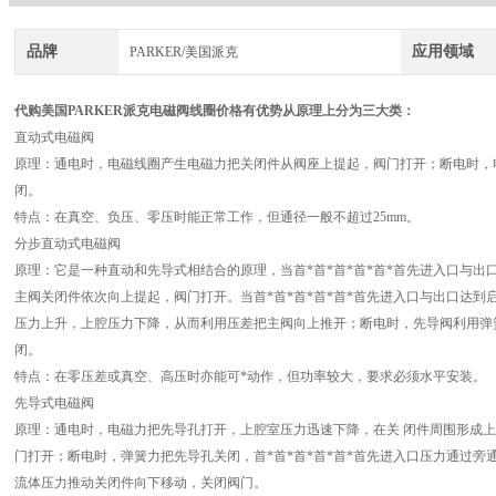
品牌
应用领域
PARKER/美国派克
代购美国PARKER派克电磁阀线圈价格有优势
从原理上分为三大类：
直动式电磁阀
原理：通电时，电磁线圈产生电磁力把关闭件从阀座上提起，阀门打开；断电时，
闭。
特点：在真空、负压、零压时能正常工作，但通径一般不超过25mm。
分步直动式电磁阀
原理：它是一种直动和先导式相结合的原理，当首*首*首*首*首*首先进入口与
主阀关闭件依次向上提起，阀门打开。当首*首*首*首*首*首先进入口与出口达
压力上升，上腔压力下降，从而利用压差把主阀向上推开；断电时，先导阀利用弹
闭。
特点：在零压差或真空、高压时亦能可*动作，但功率较大，要求必须水平安装。
先导式电磁阀
原理：通电时，电磁力把先导孔打开，上腔室压力迅速下降，在关 闭件周围形成
门打开；断电时，弹簧力把先导孔关闭，首*首*首*首*首*首先进入口压力通过
流体压力推动关闭件向下移动，关闭阀门。