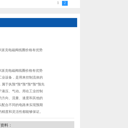
1
2
C2 D5B F代购美国PARKER派克电磁阀线圈价
ER派克电磁阀线圈价格有优势
ER派克电磁阀线圈价格有优势
工业设备，是用来控制流体的
属于执预*预*预*预*预*预先
于液压、气动。用在工业控制
的方向、流量、速度和其他的
以配合不同的电路来实现预期
的精度和灵活性都能够保证。
细资料：