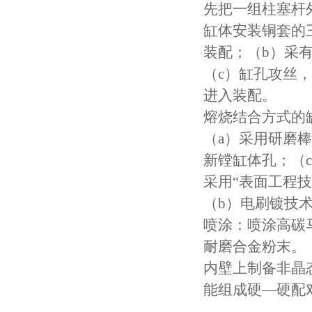
先把一组柱塞杆
缸体安装铜套的
装配；（b）采
（c）缸孔攻丝，
进入装配。
熔烧结合方式的
（a）采用研磨
新镗缸体孔；（
采用“表面工程
（b）电刷镀技
喷涂：喷涂高碳
耐磨合金粉末。
内壁上制备非晶
能组成硬—硬配