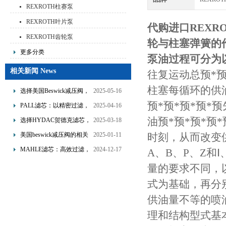
REXROTH柱赛泵
REXROTH叶片泵
代购进口REXR
REXROTH齿轮泵
轮与柱塞弹簧的
更多分类
泵油过程可分为
相关新闻 News
往复运动总预*预
柱塞每循环的供油
选择美国Beswick减压阀，
2025-05-16
提升流体系统效率
预*预*预*预*
PALL滤芯：以精密过滤，
2025-04-16
为工业流体筑起“隐形安全
油预*预*预*预
选择HYDAC贺德克滤芯，
2025-03-18
网”
享受精准过滤与稳定性能
美国beswick减压阀的相关
2025-01-11
时刻，从而改变
的双重保障！
知识
MAHLE滤芯：高效过滤，
2024-12-17
A、B、P、Z和
守护引擎纯净动力
量的要求不同，
式为基础，再分
供油量不等的喷
理和结构型式基