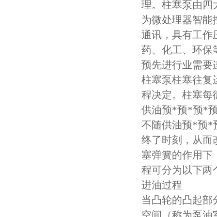
理。柱塞泵由四
为微处理器智能
通讯，具有工作
药、化工、环保等
预先进行业需要
柱塞泵柱塞往复运
程决定。柱塞每循
供油预*预*预
不随供油预*预
终了时刻，从而
塞弹簧的作用下
程可分为以下两
进油过程
当凸轮的凸起部
空间（称为泵油