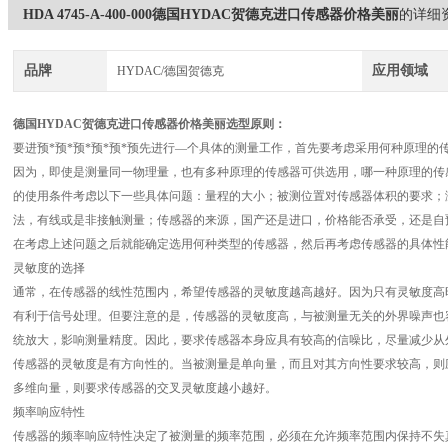
HDA 4745-A-400-000德国HYDAC贺德克进口传感器价格美丽
的详细
品牌
应用领域
HYDAC/德国贺德克
德国HYDAC贺德克进口传感器价格美丽
选型原则：
要进预*预*预*预*预*预先进行—个具体的测量工作，首先要考虑采用何种原理
因为，即使是测量同一物理量，也有多种原理的传感器可供选用，哪一种原理的传
的使用条件考虑以下一些具体问题：量程的大小；被测位置对传感器体积的要求；
法，有线或是非接触测量；传感器的来源，国产还是进口，价格能否承受，还是自预*
在考虑上述问题之后就能确定选用何种类型的传感器，然后再考虑传感器的具体性
灵敏度的选择
通常，在传感器的线性范围内，希望传感器的灵敏度越高越好。因为只有灵敏度高
有利于信号处理。但要注意的是，传感器的灵敏度高，与被测量无关的外界噪声也容
统放大，影响测量精度。因此，要求传感器本身应具有较高的信噪比，尽量减少从外
传感器的灵敏度是有方向性的。当被测量是单向量，而且对其方向性要求较高，则
多维向量，则要求传感器的交叉灵敏度越小越好。
频率响应特性
传感器的频率响应特性决定了被测量的频率范围，必须在允许频率范围内保持不失