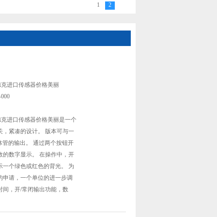
1
2
45-A-400-000德国HYDAC贺德克进口传感器
德克进口传感器价格美丽
-000
德克进口传感器价格美丽是一个
关，紧凑的设计。 版本可与一
体管的输出。 通过两个按钮开
数的数字显示。 在操作中，开
示一个绿色或红色的背光。 为
的申请，一个单位的进一步调
时间，开/常闭输出功能，数