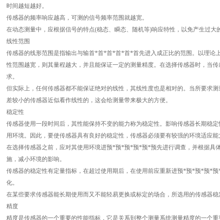
时间越短越好。
传感器的频率响应越高，可测的信号频率范围就越宽。
在动态测量中，应根据信号的特点(稳态、瞬态、随机等)响应特性，以免产生过大
线性范围
传感器的线形范围是指输出与输首*首*首*首*首*首先进入成正比的范围。以理
性范围越宽，则其量程越大，并且能保证一定的测量精度。在选择传感器时，当传
求。
但实际上，任何传感器都不能保证绝对的线性，其线性度也是相对的。当所要求测
差较小的传感器近似看作线性的，这会给测量带来极大的方便。
稳定性
传感器使用一段时间后，其性能保持不变的能力称为稳定性。影响传感器长期稳定
用环境。因此，要使传感器具有良好的稳定性，传感器必须要有较强的环境适应能
在选择传感器之前，应对其使用环境进预*预*预*预*预*预先进行调查，并根据
施，减小环境的影响。
传感器的稳定性有定量指标，在超过使用期后，在使用前应重新进预*预*预*预*
化。
在某些要求传感器能长期使用而又不能轻易更换或标定的场合，所选用的传感器稳
精度
精度是传感器的一个重要的性能指标，它是关系到整个测量系统测量精度的一个重