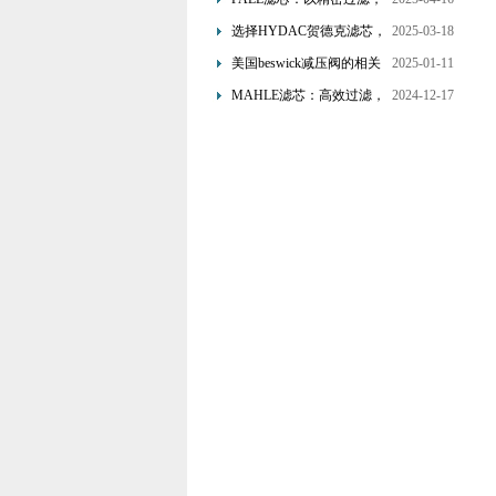
为工业流体筑起“隐形安全
选择HYDAC贺德克滤芯，
2025-03-18
网”
享受精准过滤与稳定性能
美国beswick减压阀的相关
2025-01-11
的双重保障！
知识
MAHLE滤芯：高效过滤，
2024-12-17
守护引擎纯净动力