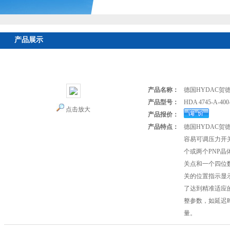
产品展示
首页
>
产品展示
>
德国HYDAC贺德克
>
HYDAC传感器
> HDA 47
价格美丽
产品名称：
德国HYDAC贺
产品型号：
HDA 4745-A-400
点击放大
产品报价：
产品特点：
德国HYDAC贺
容易可调压力开
个或两个PNP晶
关点和一个四位
关的位置指示显
了达到精准适应
整参数，如延迟
量。