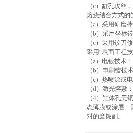
（c）缸孔攻丝
熔烧结合方式的
（a）采用研磨
（b）采用坐标
（c）采用铰刀
采用“表面工程技
（a）电镀技术
（b）电刷镀技
（c）热喷涂或
（d）激光熔敷
（4）缸体孔无
态薄膜或涂层。
对的磨擦副。