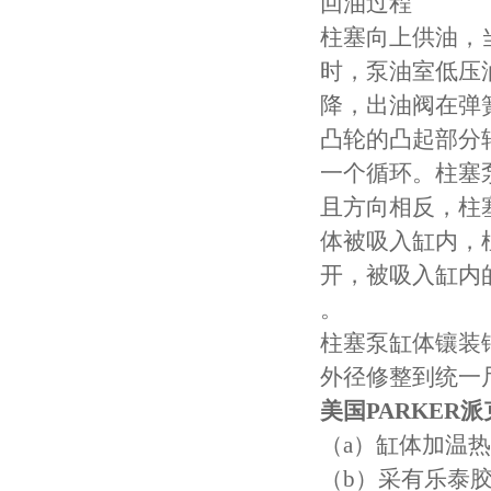
回油过程
柱塞向上供油，
时，泵油室低压
降，出油阀在弹
凸轮的凸起部分
一个循环。柱塞
且方向相反，柱
体被吸入缸内，
开，被吸入缸内
。
柱塞泵缸体镶装
外径修整到统一尺
美国PARKER
（a）缸体加温
（b）采有乐泰