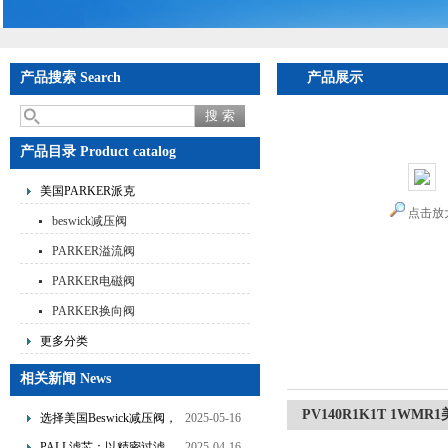
产品搜索 Search
产品展示
首页
>
产品展示
>
美国
现货价格有优势
产品目录 Product catalog
美国PARKER派克
点击放
beswick减压阀
PARKER溢流阀
PARKER电磁阀
PARKER换向阀
更多分类
相关新闻 News
PV140R1K1T 1W
选择美国Beswick减压阀，
2025-05-16
提升流体系统效率
PALL滤芯：以精密过滤，
2025-04-16