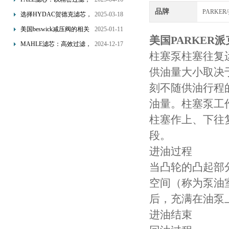
品牌
为工业流体筑起“隐形安全
PARKE
选择HYDAC贺德克滤芯，
2025-03-18
网”
享受精准过滤与稳定性能
美国beswick减压阀的相关
2025-01-11
美国PARKER
的双重保障！
知识
MAHLE滤芯：高效过滤，
2024-12-17
柱塞泵柱塞往复
守护引擎纯净动力
供油量大小取决
刻不随供油行程
油量。柱塞泵工
柱塞作上、下往
段。
进油过程
当凸轮的凸起部
空间（称为泵油
后，充满在油泵
进油结束