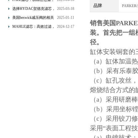
品牌
PARKE
为工业流体筑起“隐形安全
选择HYDAC贺德克滤芯，
2025-03-18
网”
享受精准过滤与稳定性能
美国beswick减压阀的相关
2025-01-11
销售美国PARK
的双重保障！
知识
MAHLE滤芯：高效过滤，
2024-12-17
装。首先把一组
守护引擎纯净动力
径。
缸体安装铜套的
（a）缸体加温
（b）采有乐泰
（c）缸孔攻丝
熔烧结合方式的
（a）采用研磨
（b）采用坐标
（c）采用铰刀
采用“表面工程技
（a）电镀技术