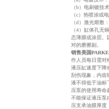
（b）电刷镀技
（c）热喷涂或
（d）激光熔敷
（4）缸体孔无
态薄膜或涂层。
对的磨擦副。
销售美国PARK
作人员每日需对
液压缸速度下降
刮伤现象，内齿
液不得低于油标
压泵的使用寿命
不能保证液压泵
压支承油膜厚度