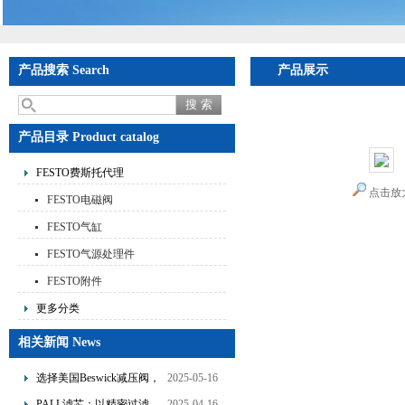
产品搜索 Search
产品展示
首页
>
产品展示
>
FE
势
产品目录 Product catalog
FESTO费斯托代理
点击放
FESTO电磁阀
FESTO气缸
FESTO气源处理件
FESTO附件
更多分类
相关新闻 News
选择美国Beswick减压阀，
2025-05-16
提升流体系统效率
PALL滤芯：以精密过滤，
2025-04-16