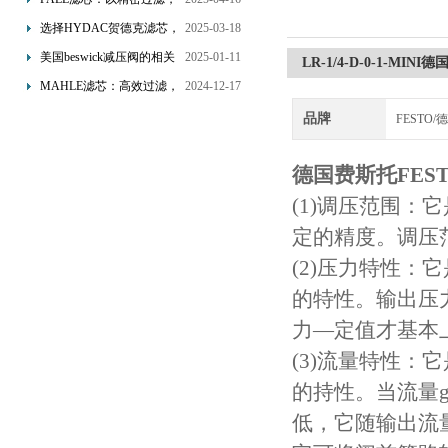
为工业流体筑起“隐形安全
选择HYDAC贺德克滤芯，
2025-03-18
网”
享受精准过滤与稳定性能
美国beswick减压阀的相关
2025-01-11
LR-1/4-D-0-1-M
的双重保障！
知识
MAHLE滤芯：高效过滤，
2024-12-17
守护引擎纯净动力
品牌
FESTO
德国费斯托FES
(1)调压范围：
定的精度。调压
(2)压力特性
的特性。输出压
力—定值才基本
(3)流量特性
的持性。当流量
低，它随输出流