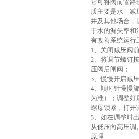
它可将阀前管路
质主要是水。减
井及其他场合，
于水的漏失率和
有改善系统运行
1、关闭减压阀
2、将调节螺钉
压阀后闸阀；
3、慢慢开启减
4、顺时针慢慢
为准）；调整好
螺母锁紧，打开
5、如在调整时
从低压向高压调
原理