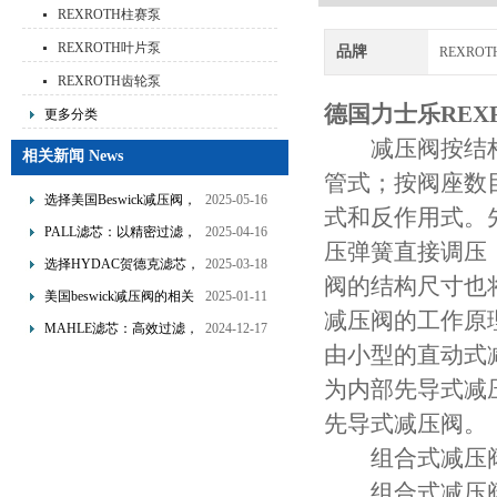
REXROTH柱赛泵
REXROTH叶片泵
品牌
REXRO
REXROTH齿轮泵
德国力士乐REX
更多分类
减压阀按结构
相关新闻 News
管式；按阀座数
选择美国Beswick减压阀，
2025-05-16
式和反作用式。
提升流体系统效率
PALL滤芯：以精密过滤，
2025-04-16
压弹簧直接调压
为工业流体筑起“隐形安全
选择HYDAC贺德克滤芯，
2025-03-18
阀的结构尺寸也
网”
享受精准过滤与稳定性能
美国beswick减压阀的相关
2025-01-11
减压阀的工作原
的双重保障！
知识
MAHLE滤芯：高效过滤，
2024-12-17
由小型的直动式
守护引擎纯净动力
为内部先导式减
先导式减压阀。
组合式减压
组合式减压阀