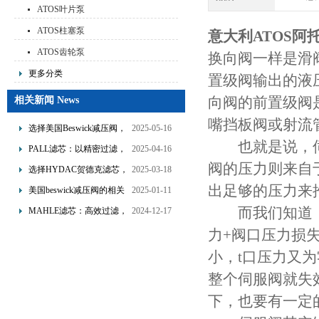
ATOS叶片泵
ATOS柱塞泵
意大利ATOS阿
ATOS齿轮泵
换向阀一样是滑
更多分类
置级阀输出的液
向阀的前置级阀
相关新闻 News
嘴挡板阀或射流
选择美国Beswick减压阀，
2025-05-16
也就是说，伺
提升流体系统效率
PALL滤芯：以精密过滤，
2025-04-16
阀的压力则来自
为工业流体筑起“隐形安全
选择HYDAC贺德克滤芯，
2025-03-18
网”
享受精准过滤与稳定性能
出足够的压力来
美国beswick减压阀的相关
2025-01-11
的双重保障！
知识
而我们知道，当
MAHLE滤芯：高效过滤，
2024-12-17
守护引擎纯净动力
力+阀口压力损
小，t口压力又
整个伺服阀就失
下，也要有一定