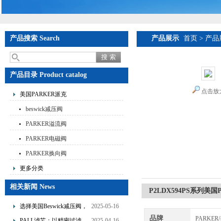
产品搜索 Search
产品展示
首页
>
产品
产品目录 Product catalog
点击放
美国PARKER派克
beswick减压阀
PARKER溢流阀
PARKER电磁阀
PARKER换向阀
更多分类
相关新闻 News
P2LDX594PS系列美
选择美国Beswick减压阀，
2025-05-16
提升流体系统效率
品牌
PARKE
PALL滤芯：以精密过滤，
2025-04-16