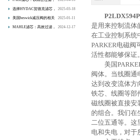
为工业流体筑起“隐形安全
选择HYDAC贺德克滤芯，
2025-03-18
P2LDX59
网”
享受精准过滤与稳定性能
美国beswick减压阀的相关
2025-01-11
的双重保障！
是用来控制流体
知识
MAHLE滤芯：高效过滤，
2024-12-17
在工业控制系统
守护引擎纯净动力
PARKER电
活性都能够保证
美国PARKE
阀体。当线圈通
达到改变流体方
铁芯、线圈等部
磁线圈被直接安
的组合。我们在
二位五通等。这
电和失电，对于