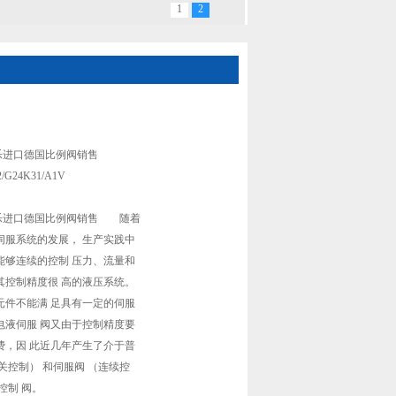
1
2
RAE6 W30-22/G24K31/A1VREXROTH力士
士乐进口德国比例阀销售
2/G24K31/A1V
力士乐进口德国比例阀销售 随着
伺服系统的发展， 生产实践中
能够连续的控制 压力、流量和
其控制精度很 高的液压系统。
元件不能满 足具有一定的伺服
电液伺服 阀又由于控制精度要
费，因 此近几年产生了介于普
关控制） 和伺服阀 （连续控
控制 阀。