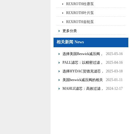
REXROTH柱赛泵
REXROTH叶片泵
REXROTH齿轮泵
更多分类
相关新闻 News
选择美国Beswick减压阀，
2025-05-16
提升流体系统效率
PALL滤芯：以精密过滤，
2025-04-16
为工业流体筑起“隐形安全
选择HYDAC贺德克滤芯，
2025-03-18
网”
享受精准过滤与稳定性能
美国beswick减压阀的相关
2025-01-11
的双重保障！
知识
MAHLE滤芯：高效过滤，
2024-12-17
守护引擎纯净动力