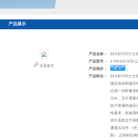
产品展示
首页
>
产品展示
>
REXROTH力士乐代理
>
REXROTH比例阀
> 4 W
乐进口德国比例阀销售
产品名称：
REXROTH力
产品型号：
4 WRAE6 W30-2
点击放大
产品报价：
产品特点：
REXROTH
液压传动和液压
出现一些即要求
方向，又不需要
由于普通的液压
性要求，而使用
求不高而过于浪
通液压元件 （开
制） 之间的比例