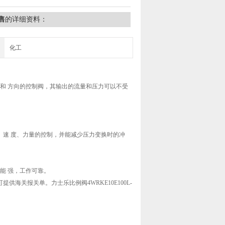
售
的详细资料：
化工
和 方向的控制阀，其输出的流量和压力可以不受
速 度、力量的控制，并能减少压力变换时的冲
能 强，工作可靠。
海关报关单。力士乐比例阀4WRKE10E100L-