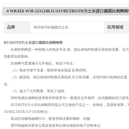
4 WRAE6 W30-22/G24K31/A1VREXROTH力士乐进口德国比例阀销
品牌
应用领域
REXROTH/德国力士乐
REXROTH力士乐进口德国比例阀销售
比例控制阀是一种按输入的电信号连 续、按比例地控制液压系统的流量、压力
负载变化的影响。
比例阀与普通液压元件相比，有如下特点：
（1）电信号便于传递，能简单地实现远 距离控制。
（2）能连续、按比例地控制液压系统的 压力和流量，实现对执行机构的位置、
击。
（3）减少了元件数量，简化了油路。
同时电液比例阀的使用条件和保养与一 般液压元件相同，比伺服阀的抗污染性
REXROTH力士乐比例阀系列是公司主推的产品之一，价格好，货源有保障，可提供
3X/6EG24ETK31/F1D3M特点：
直动式伺服电磁阀NG6，配有控制活塞和钢套，伺服
调节电磁铁内置有位置反馈器和位移传感器的电子控制单元