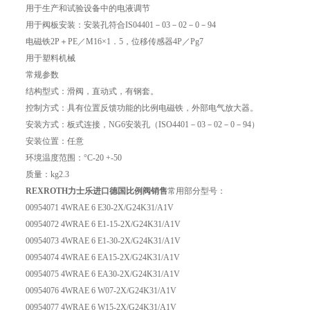
用于生产和试验设备中的电液调节
用于阀板安装：安装孔符合IS04401－03－02－0－94
电磁铁2P＋PE／M16×1．5，位移传感器4P／Pg7
用于塑料机械
常规参数
结构型式：滑阀，直动式，有钢套。
控制方式：具有位置反馈功能的比例电磁铁，外部电气放大器。
安装方式：板式连接，NG6安装孔（ISO4401－03－02－0－94）
安装位置：任意
环境温度范围：°C-20 +-50
质量：kg2.3
REXROTH力士乐进口德国比例阀销售
常用部分型号：
00954071 4WRAE 6 E30-2X/G24K31/A1V
00954072 4WRAE 6 E1-15-2X/G24K31/A1V
00954073 4WRAE 6 E1-30-2X/G24K31/A1V
00954074 4WRAE 6 EA15-2X/G24K31/A1V
00954075 4WRAE 6 EA30-2X/G24K31/A1V
00954076 4WRAE 6 W07-2X/G24K31/A1V
00954077 4WRAE 6 W15-2X/G24K31/A1V