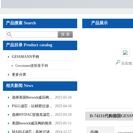
产品搜索 Search
产品展示
首页
>
产品展示
>
GE
曼
产品目录 Product catalog
GESSMANN手柄
点击放
Gessmann捷斯曼手柄
更多分类
相关新闻 News
选择美国Beswick减压阀，
2025-05-16
提升流体系统效率
PALL滤芯：以精密过滤，
2025-04-16
为工业流体筑起“隐形安全
选择HYDAC贺德克滤芯，
2025-03-18
D-74211代购德国GE
网”
享受精准过滤与稳定性能
美国beswick减压阀的相关
2025-01-11
的双重保障！
知识
MAHLE滤芯：高效过滤，
2024-12-17
品牌
gessman