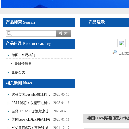
产品搜索 Search
产品展示
产品目录 Product catalog
点击放
德国IFM易福门
IFM传感器
更多分类
相关新闻 News
选择美国Beswick减压阀，
2025-05-16
提升流体系统效率
PALL滤芯：以精密过滤，
2025-04-16
为工业流体筑起“隐形安全
选择HYDAC贺德克滤芯，
2025-03-18
网”
享受精准过滤与稳定性能
德国IFM易福门压力传
美国beswick减压阀的相关
2025-01-11
的双重保障！
知识
MAHLE滤芯：高效过滤，
2024-12-17