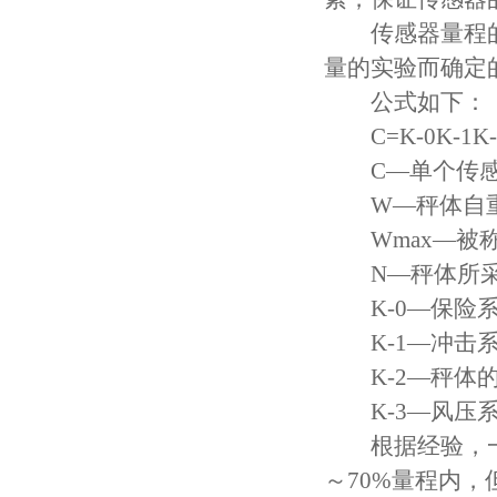
传感器量程的
量的实验而确定
公式如下：
C=K-0K-1K-
C—单个传感
W—秤体自
Wmax—被称
N—秤体所采
K-0—保险系数
K-1—冲击
K-2—秤体的
K-3—风压
根据经验，一
～70%量程内