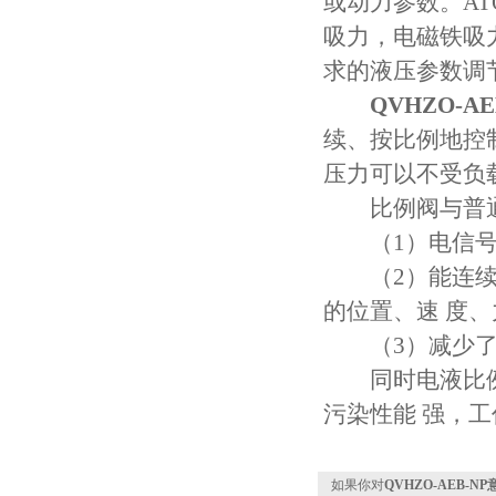
或动力参数。A
吸力，电磁铁吸
求的液压参数调
QVHZO-A
续、按比例地控
压力可以不受负
比例阀与普通
（1）电信号便
（2）能连续、
的位置、速 度
（3）减少了
同时电液比例阀
污染性能 强，
如果你对
QVHZO-AEB-