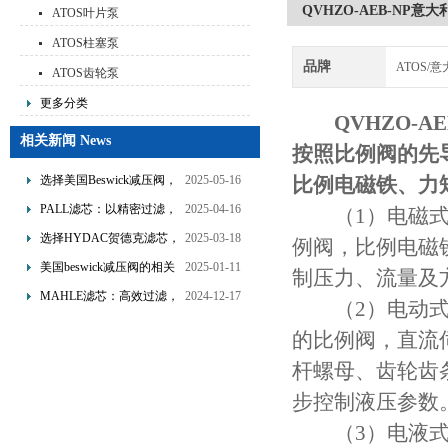
QVHZO-AEB-NP意
ATOS叶片泵
ATOS柱塞泵
品牌
ATOS/
ATOS齿轮泵
更多分类
QVHZO-A
相关新闻 News
按照比例阀的先
选择美国Beswick减压阀，
2025-05-16
比例电磁铁、力
提升流体系统效率
PALL滤芯：以精密过滤，
2025-04-16
（1）电磁式 
为工业流体筑起“隐形安全
选择HYDAC贺德克滤芯，
2025-03-18
例阀，比例电磁
网”
享受精准过滤与稳定性能
美国beswick减压阀的相关
2025-01-11
制压力、流量及
的双重保障！
知识
MAHLE滤芯：高效过滤，
2024-12-17
（2）电动式 
守护引擎纯净动力
的比例阀，直流
杆螺母、齿轮齿
步控制液压参数
（3）电液式 