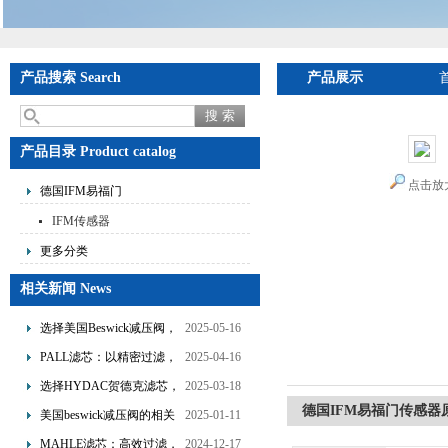
产品搜索 Search
产品展示
产品目录 Product catalog
点击放
德国IFM易福门
IFM传感器
更多分类
相关新闻 News
选择美国Beswick减压阀，
2025-05-16
提升流体系统效率
PALL滤芯：以精密过滤，
2025-04-16
为工业流体筑起“隐形安全
选择HYDAC贺德克滤芯，
2025-03-18
网”
享受精准过滤与稳定性能
德国IFM易福门传感器原
美国beswick减压阀的相关
2025-01-11
的双重保障！
知识
MAHLE滤芯：高效过滤，
2024-12-17