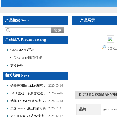
产品搜索 Search
产品展示
首页
>
产品展
产品目录 Product catalog
点击放
GESSMANN手柄
Gessmann捷斯曼手柄
更多分类
相关新闻 News
选择美国Beswick减压阀，
2025-05-16
提升流体系统效率
PALL滤芯：以精密过滤，
2025-04-16
D-74211GESSMA
为工业流体筑起“隐形安全
选择HYDAC贺德克滤芯，
2025-03-18
网”
享受精准过滤与稳定性能
美国beswick减压阀的相关
2025-01-11
品牌
gessman
的双重保障！
知识
MAHLE滤芯：高效过滤，
2024-12-17