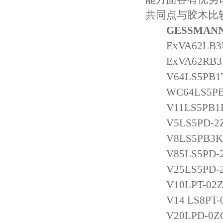
共同点与胶木比
GESSMA
ExVA62LB3KM
ExVA62RB3KM
V64LS5PB1T-0
WC64LS5PB1T
V11LS5PB1D-0
V5LS5PD-2ZP+
V8LS5PB3K-3Z
V85LS5PD-2Z
V25LS5PD-2Z
V10LPT-02ZP+
V14 LS8PT-02
V20LPD-0ZC+