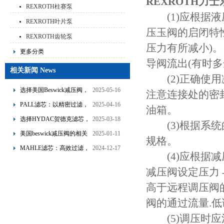
REXROTH力
REXROTH柱赛泵
(1)应根据液
REXROTH叶片泵
压玉阀的启闭特
REXROTH齿轮泵
压力有所减小)
更多分类
导阀流出(有时多
相关新闻 News
(2)正确使用减
选择美国Beswick减压阀，
2025-05-16
注意连接处的密
提升流体系统效率
PALL滤芯：以精密过滤，
2025-04-16
油箱。
为工业流体筑起“隐形安全
选择HYDAC贺德克滤芯，
2025-03-18
(3)根据系统
网”
享受精准过滤与稳定性能
美国beswick减压阀的相关
2025-01-11
规格。
的双重保障！
知识
MAHLE滤芯：高效过滤，
2024-12-17
(4)应根据减
守护引擎纯净动力
减压阀设定压力
高于远程调压阀
阀的通过流量.低调
(5)调压时应