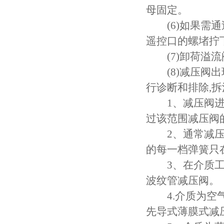
母固定。
(6)如果需通
遥控口的螺堵拧
(7)卸荷溢流
(8)减压阀出
行诊断和排除,
1、减压阀进口压
过该范围减压阀
2、通常减压阀的
的每一档弹簧只
3、在介质工作
波纹管减压阀。
4.介质为空气
先导式薄膜式减