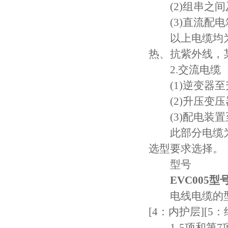
(2)组串之间
(3)直流配电
以上电缆均为
热、抗紫外线，
2.交流电缆
(1)逆变器至
(2)升压变压
(3)配电装置
此部分电缆为
选型要求选择。
型号
EVC005
电线电缆的型号组
[4：内护层][5
1-5项和第7