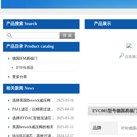
产品搜索 Search
产品展示
产品目录 Product catalog
点击放
德国IFM易福门
IFM传感器
更多分类
相关新闻 News
选择美国Beswick减压阀，
2025-05-16
提升流体系统效率
PALL滤芯：以精密过滤，
2025-04-16
EVC005型号德国易福
为工业流体筑起“隐形安全
选择HYDAC贺德克滤芯，
2025-03-18
网”
享受精准过滤与稳定性能
美国beswick减压阀的相关
2025-01-11
品牌
IFM/德
的双重保障！
知识
MAHLE滤芯：高效过滤，
2024-12-17