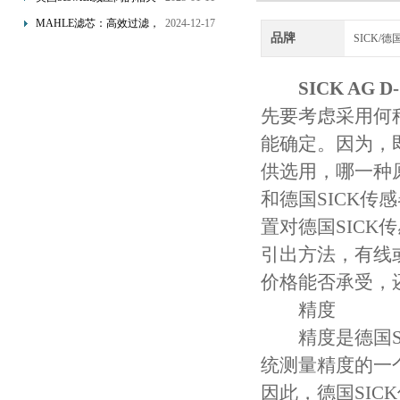
的双重保障！
知识
MAHLE滤芯：高效过滤，
2024-12-17
品牌
SICK/
守护引擎纯净动力
SICK AG
先要考虑采用何
能确定。因为，
供选用，哪一种
和德国SICK
置对德国SIC
引出方法，有线
价格能否承受，
精度
精度是德国SI
统测量精度的一
因此，德国SI