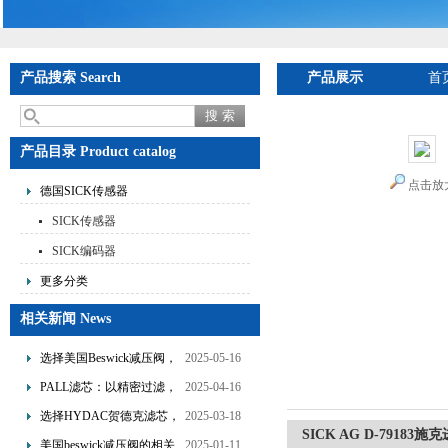
产品搜索 Search
产品展示
首
产品目录 Product catalog
点击放
德国SICK传感器
SICK传感器
SICK编码器
更多分类
相关新闻 News
选择美国Beswick减压阀，
2025-05-16
提升流体系统效率
PALL滤芯：以精密过滤，
2025-04-16
为工业流体筑起“隐形安全
选择HYDAC贺德克滤芯，
2025-03-18
SICK AG D-7918
网”
享受精准过滤与稳定性能
美国beswick减压阀的相关
2025-01-11