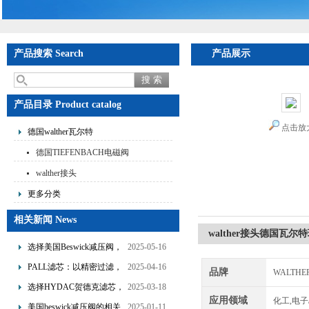
产品搜索 Search
产品展示
产品目录 Product catalog
点击放
德国walther瓦尔特
德国TIEFENBACH电磁阀
walther接头
更多分类
相关新闻 News
walther接头德国瓦尔
选择美国Beswick减压阀，
2025-05-16
提升流体系统效率
PALL滤芯：以精密过滤，
2025-04-16
品牌
WALTHE
为工业流体筑起“隐形安全
选择HYDAC贺德克滤芯，
2025-03-18
网”
应用领域
化工,电子
享受精准过滤与稳定性能
美国beswick减压阀的相关
2025-01-11