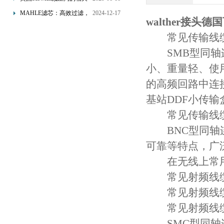
的双重保障！
知识
MAHLE滤芯：高效过滤，
2024-12-17
walther接头
守护引擎纯净动力
常见传输线缆
SMB型同轴连
小、重量轻、使
的高频回路中连
基站DDF小传输
常见传输线缆
BNC型同轴连
可靠等特点，广
在无线上常用
常见射频线
常见射频线缆接
常见射频线缆
SMC型同轴连