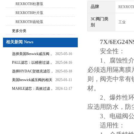
REXROTH柱赛泵
品牌
REXRO
REXROTH叶片泵
3C阀门类
REXROTH齿轮泵
工业
别
更多分类
7X/6EG24
相关新闻 News
安全性：
选择美国Beswick减压阀，
2025-05-16
1、腐蚀性介质
提升流体系统效率
PALL滤芯：以精密过滤，
2025-04-16
必须选用隔离膜
为工业流体筑起“隐形安全
选择HYDAC贺德克滤芯，
2025-03-18
网”
则，阀壳中常有
享受精准过滤与稳定性能
美国beswick减压阀的相关
2025-01-11
的双重保障！
材。
知识
MAHLE滤芯：高效过滤，
2024-12-17
守护引擎纯净动力
2、爆炸性环境
应选用防水，防
3、电磁阀公
适用性：