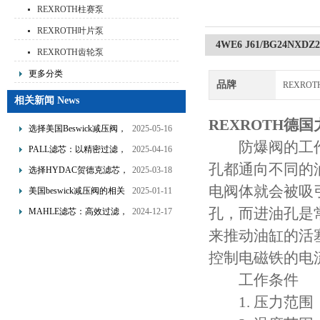
REXROTH柱赛泵
REXROTH叶片泵
4WE6 J61/BG24N
REXROTH齿轮泵
更多分类
品牌
REXRO
相关新闻 News
REXROTH德
选择美国Beswick减压阀，
2025-05-16
防爆阀的工作
提升流体系统效率
PALL滤芯：以精密过滤，
2025-04-16
孔都通向不同的
为工业流体筑起“隐形安全
选择HYDAC贺德克滤芯，
2025-03-18
网”
享受精准过滤与稳定性能
电阀体就会被吸
美国beswick减压阀的相关
2025-01-11
的双重保障！
知识
孔，而进油孔是
MAHLE滤芯：高效过滤，
2024-12-17
守护引擎纯净动力
来推动油缸的活
控制电磁铁的电
工作条件
1. 压力范围：-1