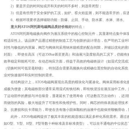
2）要是开启的时间短或开和关的时间不多时，则选常闭型；
3）但是有些用于安全保护的工况，如炉、窑火焰监测，则不能选常开的，应选
6、根据环境要求选择辅助功能：防爆、止回、手动、防水雾、水淋、潜水。
意大利ATOS阿托斯电磁阀品质好价格好
的特点：
ATOS阿托斯电磁换向阀作为液压系统中的核心控制元件，其显著特点集中体
程适应性上。该品牌产品通过精密的制造工艺与创新的设计理念，在严苛的工业环
封性与极低的内泄漏，阀芯与阀体间采用纳米级精度的配合间隙，并辅以优化的密
封面），即使在高压（可达350bar甚至更高）和油液污染度较高的工况下，仍能
效率稳定和能耗可控。在动态响应方面，得益于高效的电磁铁设计（如湿式交流或
（切换时间可低至毫秒级），特别适合需要高频换向或精确位置控制的自动化系统
业对快速循环和实时控制的需求。
在结构设计上，ATOS电磁阀展现出高度的模块化与紧凑化。阀体采用标准化接口（
成极为便捷；其电磁铁部分通常采用湿式衔铁结构，即衔铁浸没在液压油中工作。
了运动部件的磨损与冲击噪音，显著延长了使用寿命（可达数百万次动作），还消
而烧毁的风险，极大地提升了可靠性和免维护性。同时，阀芯的特殊表面处理技术
染、抗磨损和抗卡滞能力，即使在含有微小固体颗粒的油液中也能保持顺畅滑动，
此外，ATOS电磁阀提供了极其丰富的机能选项以满足多样化系统需求。通过改
如O型、Y型、H型、P型等数十种标准及非标准类型），可以在不通电的中位状态