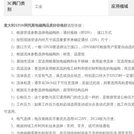
3C阀门类
应用领域
工业
别
意大利ATOS阿托斯电磁阀品质好价格好
选型依据：
1、根据管道参数选择电磁阀的：通径规格（即DN）、接口方式
1）按照现场管道内径尺寸或流量要求来确定通径（DN）尺寸；
2）接口方式，一般>DN50要选择法兰接口，≤DN50则可根据用户需要自由选
2、根据流体参数选择电磁阀的：材质、温度组
1）腐蚀性流体：宜选用耐腐蚀电磁阀和全不锈钢；食用超净流体：宜选用食品
2）高温流体：要选择采用耐高温的电工材料和密封材料制造的电磁阀，而且要
3）流体状态：大至有气态，液态或混合状态，特别是口径大于DN25时一定要
4）流体粘度：通常在50cSt以下可任意选择，若超过此值，则要选用高粘度电
3、根据压力参数选择电磁阀的：原理和结构品种
1）公称压力：这个参数与其它通用阀门的含义是一样的，是根据管道公称压
2）工作压力：如果工作压力低则必须选用直动或分步直动式原理；低工作压差在0
可选用。
4、电气选择：电压规格应尽量优先选用AC220V、DC24较为方便。
5、根据持续工作时间长短来选择：常闭、常开、或可持续通电
1）当电磁阀需要长时间开启，并且持续的时间多于关闭的时间应选 用常开型