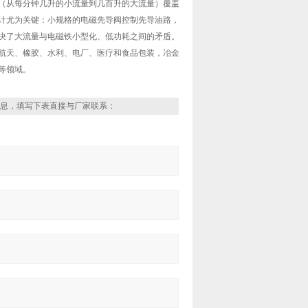
（从每分钟几升的小流量到几百升的大流量）覆盖
计尤为关键：小规格的电磁先导阀控制先导油路，
决了大流量与电磁铁小型化、低功耗之间的矛盾。
天、橡胶、水利、电厂、医疗和食品包装，冶金
等领域。
息，填写下表直接与厂家联系：