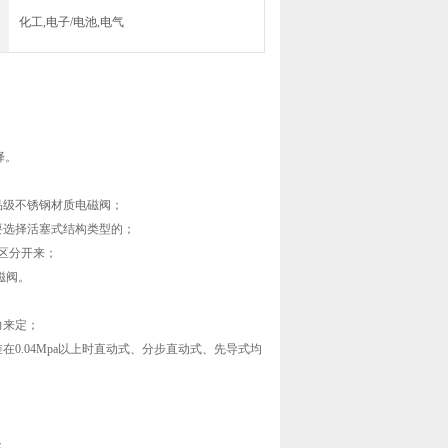
化工,电子/电池,电气
择。
级不锈钢材质电磁阀；
选择活塞式结构类型的；
区分开来；
磁阀。
力来定；
.04Mpa以上时直动式、分步直动式、先导式均
；