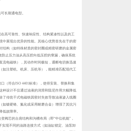
可长期通电型。
现在高可靠性、快速响应性、结构紧凑性以及的工
境中展现出优异的性能。其核心优势首先在于的密
封结构（如特殊材质的密封圈或精密研磨的金属密
有效防止压力油从高压腔向低压腔的窜漏，确保系统
直流电磁铁），其动作时间极短，通断电切换迅速
（如注塑机、机床、压机等），能精准匹配现代工
符合ISO 4401标准），使得安装、替换和集
这种设计不仅通过油液的润滑和阻尼作用大幅降低
除了传统干式电磁铁因密封失效导致油液渗入线圈
（如镀硬铬、氮化或采用耐磨合金）增强了其抗污
降低故障率。
变阀芯的台肩结构和沟槽布局（即“中位机能"，
下实现不同的油路连接方式（如油缸锁定、油泵卸