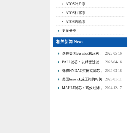
ATOS叶片泵
ATOS柱塞泵
ATOS齿轮泵
更多分类
相关新闻 News
选择美国Beswick减压阀，
2025-05-16
提升流体系统效率
PALL滤芯：以精密过滤，
2025-04-16
为工业流体筑起“隐形安全
选择HYDAC贺德克滤芯，
2025-03-18
网”
享受精准过滤与稳定性能
美国beswick减压阀的相关
2025-01-11
的双重保障！
知识
MAHLE滤芯：高效过滤，
2024-12-17
守护引擎纯净动力