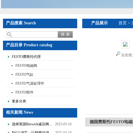
产品搜索 Search
产品展示
首页
>
产品目录 Product catalog
点击放
FESTO费斯托代理
FESTO电磁阀
FESTO气缸
FESTO气源处理件
FESTO附件
更多分类
相关新闻 News
德国费斯托FESTO电
选择美国Beswick减压阀，
2025-05-16
提升流体系统效率
PALL滤芯：以精密过滤，
2025-04-16