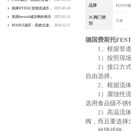
品牌
FESTO
为工业流体筑起“隐形安全
选择HYDAC贺德克滤芯，
2025-03-18
网”
享受精准过滤与稳定性能
美国beswick减压阀的相关
2025-01-11
3C阀门类
工业
的双重保障！
别
知识
MAHLE滤芯：高效过滤，
2024-12-17
守护引擎纯净动力
德国费斯托FES
1、根据管道参
1）按照现场管
2）接口方式，
自由选择。
2、根据流体
1）腐蚀性流体
选用食品级不锈
2）高温流体：
阀，而且要选择
故障排除