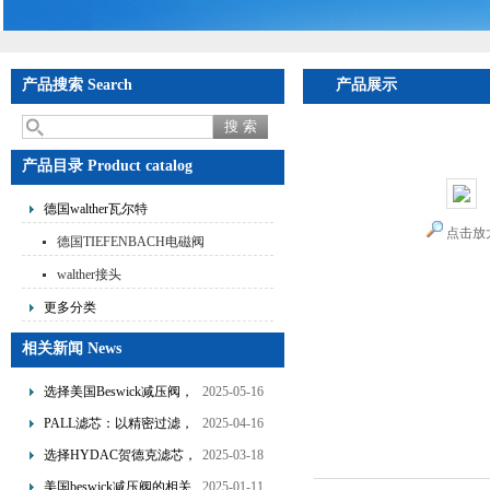
产品搜索 Search
产品展示
首页
>
产品展示
>
德国
赫原厂直销
产品目录 Product catalog
德国walther瓦尔特
点击放
德国TIEFENBACH电磁阀
walther接头
更多分类
相关新闻 News
选择美国Beswick减压阀，
2025-05-16
提升流体系统效率
PALL滤芯：以精密过滤，
2025-04-16
为工业流体筑起“隐形安全
选择HYDAC贺德克滤芯，
2025-03-18
网”
享受精准过滤与稳定性能
美国beswick减压阀的相关
2025-01-11