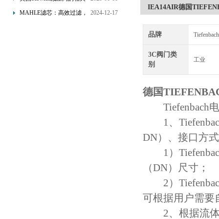
IEA14AIR德国TIE
的双重保障！
知识
MAHLE滤芯：高效过滤，
2024-12-17
守护引擎纯净动力
品牌
Tiefen
3C阀门类
工业
别
德国TIEFEN
Tiefenbac
1、Tiefen
DN）、接口方式
1）Tiefen
（DN）尺寸；
2）Tiefenb
可根据用户需要
2、根据流体